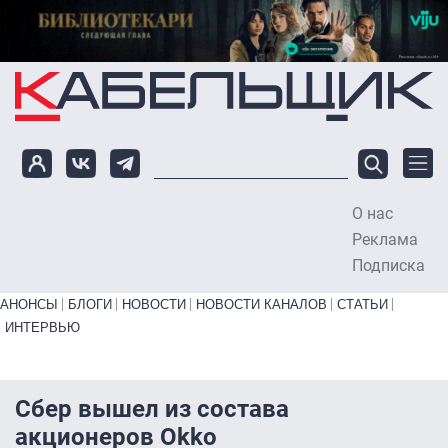
Перейти к основному содержанию
О нас
To
Реклама
Подписка
Primary links bottom
АНОНСЫ
БЛОГИ
НОВОСТИ
НОВОСТИ КАНАЛОВ
СТАТЬИ
ИНТЕРВЬЮ
Сбер вышел из состава
акционеров Okko