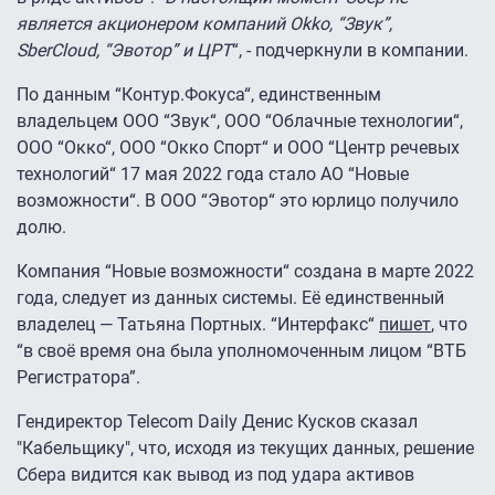
является акционером компаний Okko, “Звук”,
SberCloud, “Эвотор” и ЦРТ
“, - подчеркнули в компании.
По данным “Контур.Фокуса“, единственным
владельцем ООО “Звук“, ООО “Облачные технологии“,
ООО “Окко“, ООО “Окко Спорт“ и ООО “Центр речевых
технологий“ 17 мая 2022 года стало АО “Новые
возможности“. В ООО “Эвотор“ это юрлицо получило
долю.
Компания “Новые возможности“ создана в марте 2022
года, следует из данных системы. Её единственный
владелец — Татьяна Портных. “Интерфакс“
пишет
, что
“в своё время она была уполномоченным лицом “ВТБ
Регистратора”.
Гендиректор Telecom Daily Денис Кусков сказал
"Кабельщику", что, исходя из текущих данных, решение
Сбера видится как вывод из под удара активов