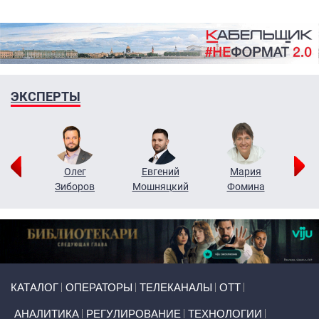
ЭКСПЕРТЫ
рий
Олег
Евгений
Мария
н
Зиборов
Мошняцкий
Фомина
Primary links
КАТАЛОГ
ОПЕРАТОРЫ
ТЕЛЕКАНАЛЫ
ОТТ
АНАЛИТИКА
РЕГУЛИРОВАНИЕ
ТЕХНОЛОГИИ