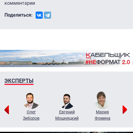
комментарии
Поделиться:
ЭКСПЕРТЫ
рий
Олег
Евгений
Мария
н
Зиборов
Мошняцкий
Фомина