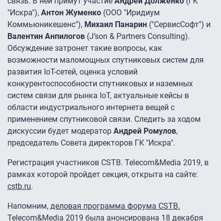
связь. В ней примут участие
Андрей Долженко
(ГК
"Искра"),
Антон Жуменко
(ООО "Иридиум
Коммьюникешенс"),
Михаил Панарин
("СервисСофт") и
Валентин Анпилогов
(J’son & Partners Consulting).
Обсуждение затронет такие вопросы, как
возможности маломощных спутниковых систем для
развития IoT-сетей, оценка условий
конкурентоспособности спутниковых и наземных
систем связи для рынка IoT, актуальные кейсы в
области индустриального интернета вещей с
применением спутниковой связи. Следить за ходом
дискуссии будет модератор
Андрей Ромулов
,
председатель Совета директоров ГК "Искра".
Регистрация участников CSTB. Telecom&Media 2019, в
рамках которой пройдет секция, открыта на сайте:
cstb.ru
.
Напомним,
деловая программа форума CSTB.
Telecom&Media 2019 была анонсирована
18 декабря