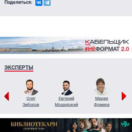
Поделиться:
ЭКСПЕРТЫ
рий
Олег
Евгений
Мария
н
Зиборов
Мошняцкий
Фомина