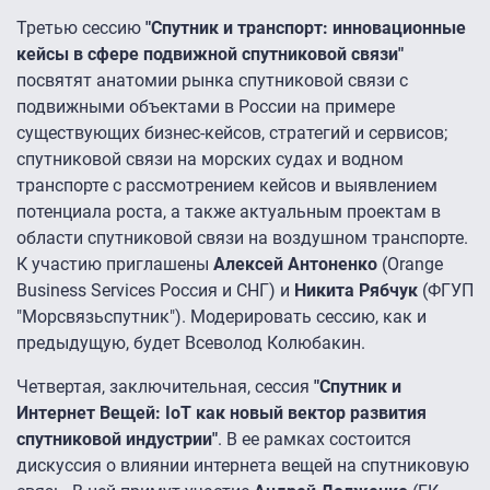
Третью сессию
"Спутник и транспорт: инновационные
кейсы в сфере подвижной спутниковой связи"
посвятят анатомии рынка спутниковой связи с
подвижными объектами в России на примере
существующих бизнес-кейсов, стратегий и сервисов;
спутниковой связи на морских судах и водном
транспорте с рассмотрением кейсов и выявлением
потенциала роста, а также актуальным проектам в
области спутниковой связи на воздушном транспорте.
К участию приглашены
Алексей Антоненко
(Orange
Business Services Россия и СНГ) и
Никита Рябчук
(ФГУП
"Морсвязьспутник"). Модерировать сессию, как и
предыдущую, будет Всеволод Колюбакин.
Четвертая, заключительная, сессия
"Спутник и
Интернет Вещей: IoT как новый вектор развития
спутниковой индустрии"
. В ее рамках состоится
дискуссия о влиянии интернета вещей на спутниковую