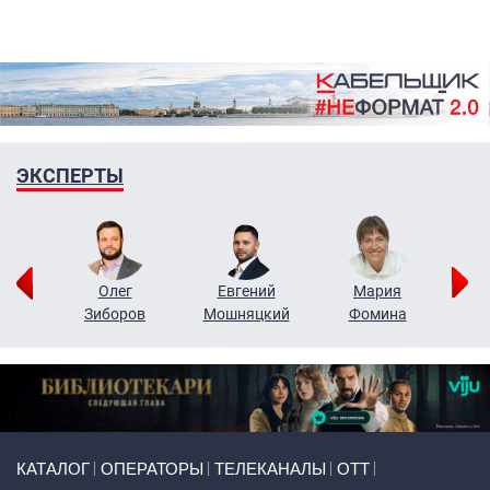
ЭКСПЕРТЫ
рий
Олег
Евгений
Мария
н
Зиборов
Мошняцкий
Фомина
Primary links
КАТАЛОГ
ОПЕРАТОРЫ
ТЕЛЕКАНАЛЫ
ОТТ