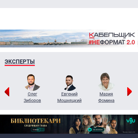
ЭКСПЕРТЫ
рий
Олег
Евгений
Мария
н
Зиборов
Мошняцкий
Фомина