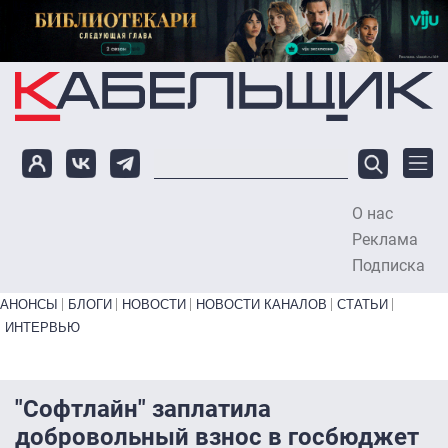
Перейти к основному содержанию
О нас
To
Реклама
Подписка
Primary links bottom
АНОНСЫ
БЛОГИ
НОВОСТИ
НОВОСТИ КАНАЛОВ
СТАТЬИ
ИНТЕРВЬЮ
"Софтлайн" заплатила
добровольный взнос в госбюджет