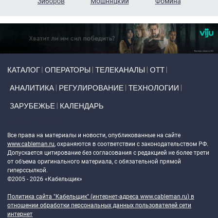
н
Зиборов
Мошняцкий
Фомина
Primary links
КАТАЛОГ
ОПЕРАТОРЫ
ТЕЛЕКАНАЛЫ
ОТТ
АНАЛИТИКА
РЕГУЛИРОВАНИЕ
ТЕХНОЛОГИИ
ЗАРУБЕЖЬЕ
КАЛЕНДАРЬ
Token Block
Все права на материалы и новости, опубликованные на сайте
www.cableman.ru
, охраняются в соответствии с законодательством РФ.
Допускается цитирование без согласования с редакцией не более трети
от объема оригинального материала, с обязательной прямой
гиперссылкой.
©2005 - 2026 «Кабельщик»
Политика сайта "Кабельщик" (интернет-адреса
www.cableman.ru
) в
отношении обработки персональных данных пользователей сети
интернет