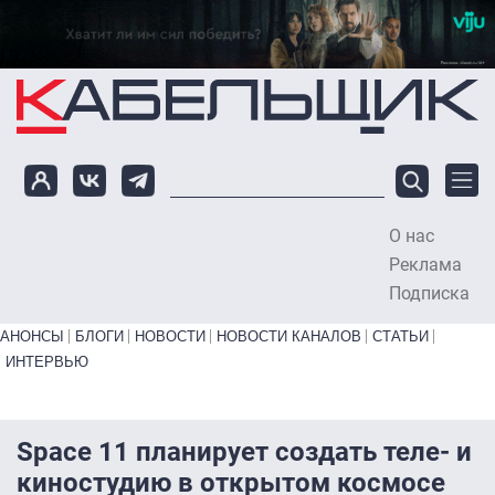
Перейти к основному содержанию
О нас
To
Реклама
Подписка
Primary links bottom
АНОНСЫ
БЛОГИ
НОВОСТИ
НОВОСТИ КАНАЛОВ
СТАТЬИ
ИНТЕРВЬЮ
Space 11 планирует создать теле- и
киностудию в открытом космосе