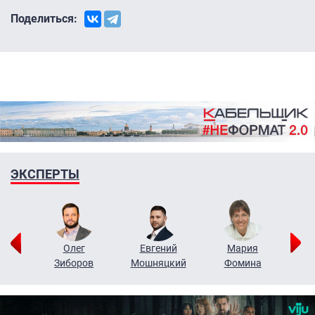
Поделиться:
ЭКСПЕРТЫ
рий
Олег
Евгений
Мария
н
Зиборов
Мошняцкий
Фомина