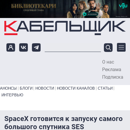
Перейти к основному содержанию
О нас
To
Реклама
Подписка
Primary links bottom
АНОНСЫ
БЛОГИ
НОВОСТИ
НОВОСТИ КАНАЛОВ
СТАТЬИ
ИНТЕРВЬЮ
SpaceX готовится к запуску самого
большого спутника SES