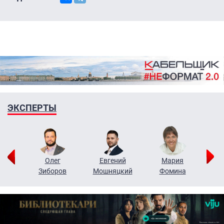
ЭКСПЕРТЫ
рий
Олег
Евгений
Мария
н
Зиборов
Мошняцкий
Фомина