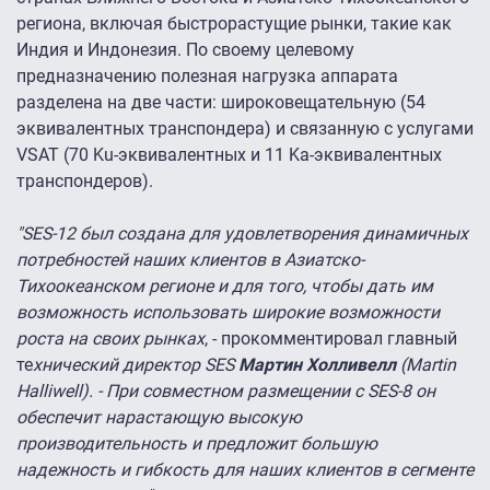
региона, включая быстрорастущие рынки, такие как
Индия и Индонезия. По своему целевому
предназначению полезная нагрузка аппарата
разделена на две части: широковещательную (54
эквивалентных транспондера) и связанную с услугами
VSAT (70 Ku-эквивалентных и 11 Ka-эквивалентных
транспондеров).
"SES-12 был создана для удовлетворения динамичных
потребностей наших клиентов в Азиатско-
Тихоокеанском регионе и для того, чтобы дать им
возможность использовать широкие возможности
роста на своих рынках
, - прокомментировал главный
те
хнический директор SES
Мартин Холливелл
(Martin
Halliwell). - При совместном размещении с SES-8 он
обеспечит нарастающую высокую
производительность и предложит большую
надежность и гибкость для наших клиентов в сегменте