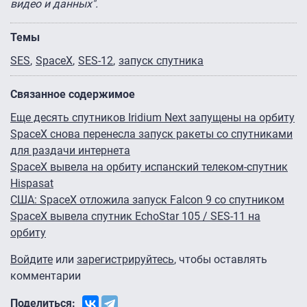
видео и данных".
Темы
SES
SpaceX
SES-12
запуск спутника
Связанное содержимое
Еще десять спутников Iridium Next запущены на орбиту
SpaceX снова перенесла запуск ракеты со спутниками
для раздачи интернета
SpaceX вывела на орбиту испанский телеком-спутник
Hispasat
США: SpaceX отложила запуск Falcon 9 со спутником
SpaceX вывела спутник EchoStar 105 / SES-11 на
орбиту
Войдите
или
зарегистрируйтесь
, чтобы оставлять
комментарии
Поделиться: