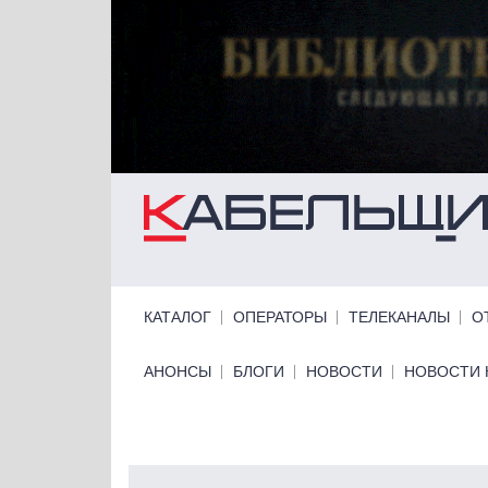
Перейти к основному содержанию
Primary links
КАТАЛОГ
ОПЕРАТОРЫ
ТЕЛЕКАНАЛЫ
О
Primary links bottom
АНОНСЫ
БЛОГИ
НОВОСТИ
НОВОСТИ 