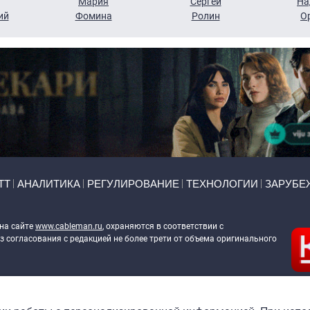
Мария
Сергей
На
ий
Фомина
Ролин
О
ТТ
АНАЛИТИКА
РЕГУЛИРОВАНИЕ
ТЕХНОЛОГИИ
ЗАРУБЕ
 на сайте
www.cableman.ru
, охраняются в соответствии с
 согласования с редакцией не более трети от объема оригинального
ableman.ru
) в отношении обработки персональных данных