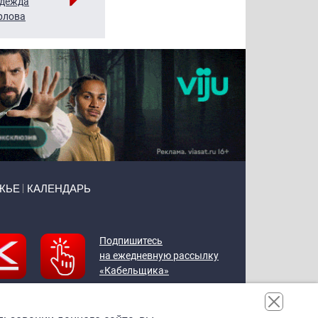
дежда
Мария
Алексей
рлова
Щербаль
Леонтьев
ЖЬЕ
КАЛЕНДАРЬ
Подпишитесь
на ежедневную рассылку
«Кабельщика»