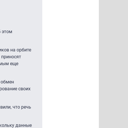
б этом
иков на орбите
 приносят
амым еще
 обмен
рование своих
вили, что речь
скольку данные