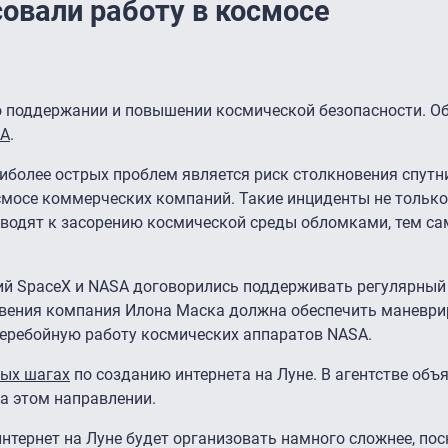
овали работу в космосе
о поддержании и повышении космической безопасности. О
SA
.
аиболее острых проблем является риск столкновения спутн
смосе коммерческих компаний. Такие инциденты не только
иводят к засорению космической среды обломками, тем с
й SpaceX и NASA договорились поддерживать регулярный
новения компания Илона Маска должна обеспечить маневри
перебойную работу космических аппаратов NASA.
вых шагах
по созданию интернета на Луне. В агентстве объя
на этом направлении.
интернет на Луне будет организовать намного сложнее, по