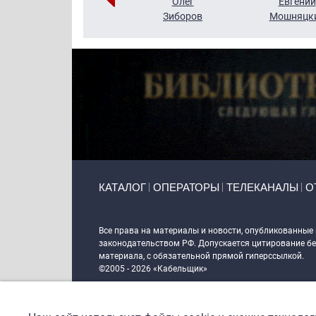
Григорий
Олег
Евгений
Кузин
Зиборов
Мошняцк
Primary links
КАТАЛОГ
ОПЕРАТОРЫ
ТЕЛЕКАНАЛЫ
О
Token Block
Все права на материалы и новости, опубликованные
законодательством РФ. Допускается цитирование без
материала, с обязательной прямой гиперссылкой.
©2005 - 2026 «Кабельщик»
Политика сайта "Кабельщик" (интернет-адреса
www.c
пользователей сети интернет