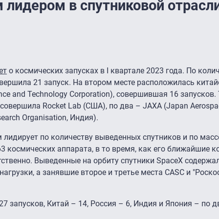
лидером в спутниковой отрасли 
ет
о космических запусках в I квартале 2023 года. По коли
вершила 21 запуск. На втором месте расположилась китай
ce and Technology Corporation), совершившая 16 запусков. 
 совершила Rocket Lab (США), по два – JAXA (Japan Aerospac
earch Organisation, Индия).
 лидирует по количеству выведенных спутников и по масс
63 космических аппарата, в то время, как его ближайшие к
етственно. Выведенные на орбиту спутники SpaceX содержа
нагрузки, а занявшие второе и третье места CASC и "Роско
7 запусков, Китай – 14, Россия – 6, Индия и Япония – по д