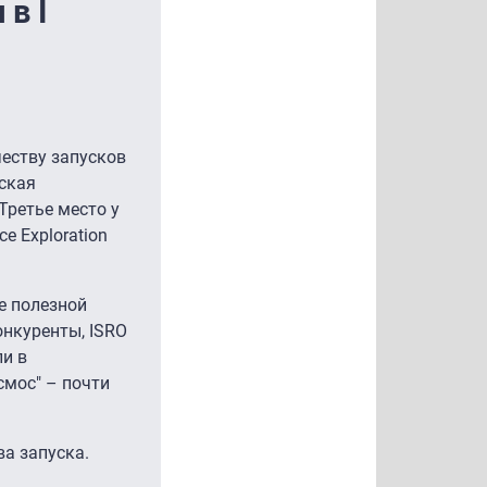
в I
честву запусков
ская
Третье место у
e Exploration
е полезной
онкуренты, ISRO
ли в
смос" – почти
ва запуска.