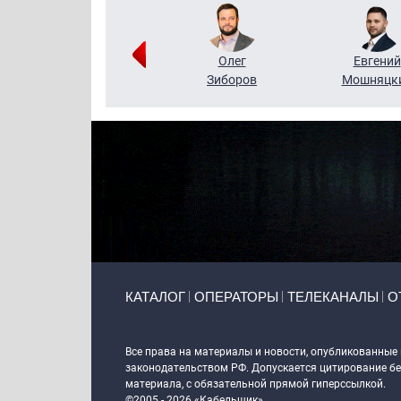
Григорий
Олег
Евгений
Кузин
Зиборов
Мошняцк
Primary links
КАТАЛОГ
ОПЕРАТОРЫ
ТЕЛЕКАНАЛЫ
О
Token Block
Все права на материалы и новости, опубликованные
законодательством РФ. Допускается цитирование без
материала, с обязательной прямой гиперссылкой.
©2005 - 2026 «Кабельщик»