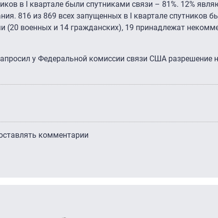
ков в I квартале были спутниками связи – 81%. 12% явля
ия. 816 из 869 всех запущенных в I квартале спутников б
и (20 военных и 14 гражданских), 19 принадлежат некомм
 запросил у Федеральной комиссии связи США разрешение 
 оставлять комментарии