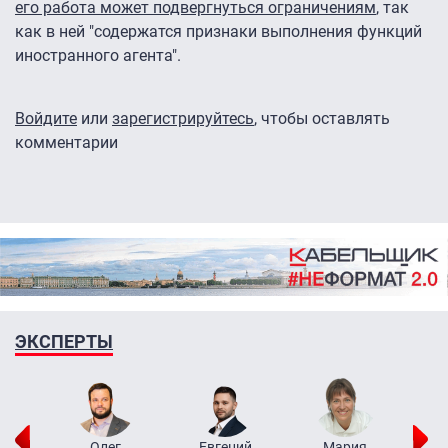
его работа может подвергнуться ограничениям
, так
как в ней "содержатся признаки выполнения функций
иностранного агента".
Войдите
или
зарегистрируйтесь
, чтобы оставлять
комментарии
ЭКСПЕРТЫ
рий
Олег
Евгений
Мария