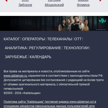
н
Зиборов
Мошняцкий
Фомина
Primary links
КАТАЛОГ
ОПЕРАТОРЫ
ТЕЛЕКАНАЛЫ
ОТТ
АНАЛИТИКА
РЕГУЛИРОВАНИЕ
ТЕХНОЛОГИИ
ЗАРУБЕЖЬЕ
КАЛЕНДАРЬ
Token Block
Все права на материалы и новости, опубликованные на сайте
www.cableman.ru
, охраняются в соответствии с законодательством РФ.
Допускается цитирование без согласования с редакцией не более трети
от объема оригинального материала, с обязательной прямой
гиперссылкой.
©2005 - 2026 «Кабельщик»
Политика сайта "Кабельщик" (интернет-адреса
www.cableman.ru
) в
отношении обработки персональных данных пользователей сети