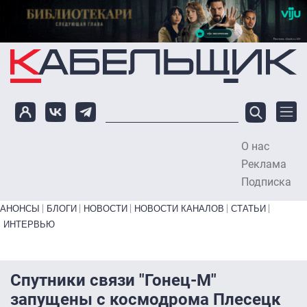
Перейти к основному содержанию
О нас
To
Реклама
Подписка
Primary links bottom
АНОНСЫ
БЛОГИ
НОВОСТИ
НОВОСТИ КАНАЛОВ
СТАТЬИ
ИНТЕРВЬЮ
Спутники связи "Гонец-М"
запущены с космодрома Плесецк