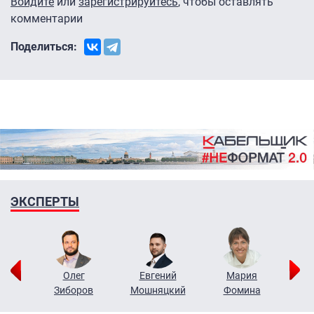
Войдите
или
зарегистрируйтесь
, чтобы оставлять
комментарии
Поделиться:
ЭКСПЕРТЫ
рий
Олег
Евгений
Мария
н
Зиборов
Мошняцкий
Фомина