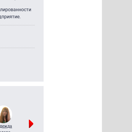
илированности
дприятие.
дежда
Мария
Алексей