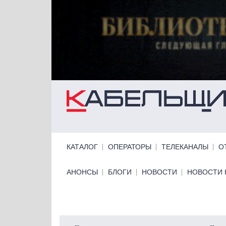
Перейти к основному содержанию
Primary links
КАТАЛОГ
ОПЕРАТОРЫ
ТЕЛЕКАНАЛЫ
О
Primary links bottom
АНОНСЫ
БЛОГИ
НОВОСТИ
НОВОСТИ 