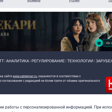
ий
Фомина
Ролин
О
ТТ
АНАЛИТИКА
РЕГУЛИРОВАНИЕ
ТЕХНОЛОГИИ
ЗАРУБЕ
 на сайте
www.cableman.ru
, охраняются в соответствии с
 согласования с редакцией не более трети от объема оригинального
ableman.ru
) в отношении обработки персональных данных
гии работы с персонализированной информацией. При испо