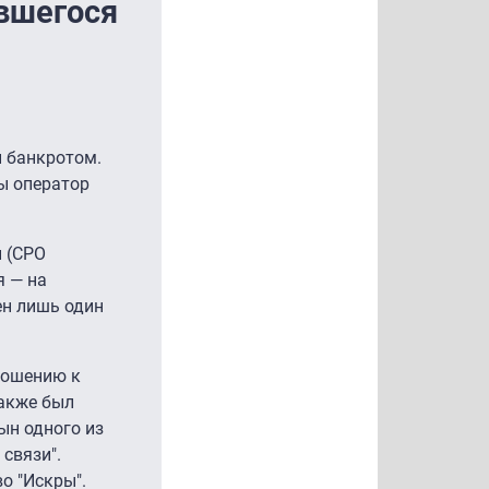
ившегося
н банкротом.
ы оператор
 (СРО
я — на
ен лишь один
ношению к
также был
ын одного из
связи".
о "Искры".