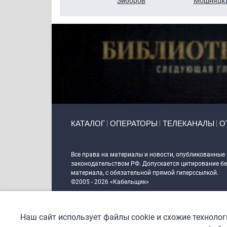
Кузин
Зиборов
Мошняцк
Primary links
КАТАЛОГ
ОПЕРАТОРЫ
ТЕЛЕКАНАЛЫ
О
Token Block
Все права на материалы и новости, опубликованные
законодательством РФ. Допускается цитирование без
материала, с обязательной прямой гиперссылкой.
©2005 - 2026 «Кабельщик»
Политика сайта "Кабельщик" (интернет-адреса
www.c
пользователей сети интернет
Наш сайт использует файлы cookie и схожие техноло
DrupalCoder — поддержка сайта c 2017 года