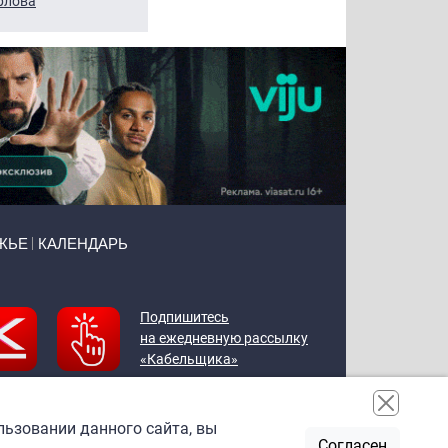
рлова
Щербаль
Леонтьев
ЖЬЕ
КАЛЕНДАРЬ
Подпишитесь
на ежедневную рассылку
«Кабельщика»
льзовании данного сайта, вы
Согласен