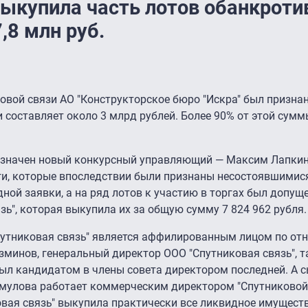
 выкупила часть лотов обанкрот
,8 млн руб.
ковой связи АО "Конструкторское бюро "Искра" был призна
составляет около 3 млрд рублей. Более 90% от этой сумм
 назначен новый конкурсный управляющий — Максим Лапкин
орги, которые впоследствии были признаны несостоявшимис
ной заявки, а на ряд лотов к участию в торгах был допущ
зь", которая выкупила их за общую сумму 7 824 962 рубля.
путниковая связь" является аффилированным лицом по от
зминов, генеральный директор ООО "Спутниковая связь", 
ыл кандидатом в члены совета директором последней. А с
мулова работает коммерческим директором "Спутниковой 
вая связь" выкупила практически все ликвидное имуществ