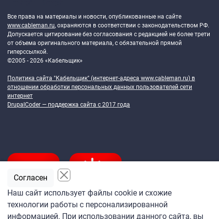
Token Block
Все права на материалы и новости, опубликованные на сайте
www.cableman.ru
, охраняются в соответствии с законодательством РФ.
Допускается цитирование без согласования с редакцией не более трети
от объема оригинального материала, с обязательной прямой
гиперссылкой.
©2005 - 2026 «Кабельщик»
Политика сайта "Кабельщик" (интернет-адреса
www.cableman.ru
) в
отношении обработки персональных данных пользователей сети
интернет
DrupalCoder — поддержка сайта c 2017 года
Согласен
Наш сайт использует файлы cookie и схожие
технологии работы с персонализированной
Подпишитесь
информацией. При использовании данного сайта, вы