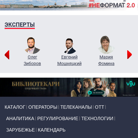
ЭКСПЕРТЫ
рий
Олег
Евгений
Мария
н
Зиборов
Мошняцкий
Фомина
Primary links
КАТАЛОГ
ОПЕРАТОРЫ
ТЕЛЕКАНАЛЫ
ОТТ
АНАЛИТИКА
РЕГУЛИРОВАНИЕ
ТЕХНОЛОГИИ
ЗАРУБЕЖЬЕ
КАЛЕНДАРЬ