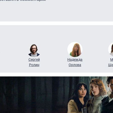
Сергей
Надежда
М
Ролин
Орлова
Ще