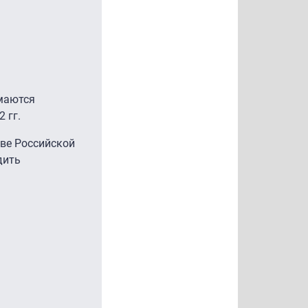
имаются
 гг.
аве Российской
дить