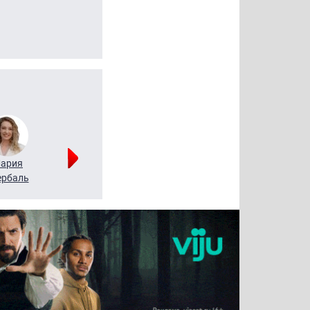
ария
Алексей
Татьяна
рбаль
Леонтьев
Воронова