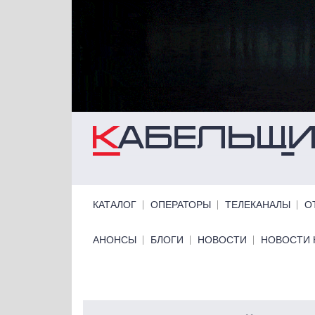
Перейти к основному содержанию
Primary links
КАТАЛОГ
ОПЕРАТОРЫ
ТЕЛЕКАНАЛЫ
О
Primary links bottom
АНОНСЫ
БЛОГИ
НОВОСТИ
НОВОСТИ 