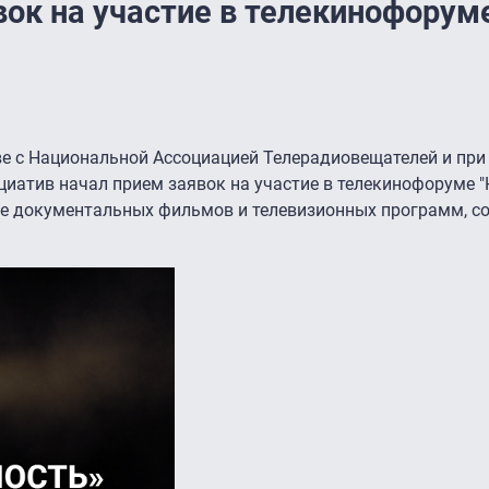
вок на участие в телекинофорум
ве с Национальной Ассоциацией Телерадиовещателей и при
иатив начал прием заявок на участие в телекинофоруме 
е документальных фильмов и телевизионных программ, с