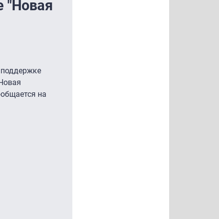
е "Новая
 поддержке
"Новая
ообщается на