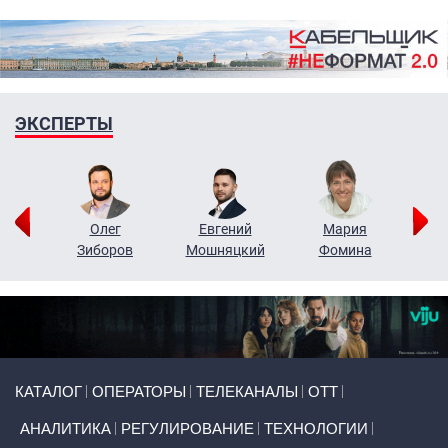
ЭКСПЕРТЫ
рий
Олег
Евгений
Мария
н
Зиборов
Мошняцкий
Фомина
Primary links
КАТАЛОГ
ОПЕРАТОРЫ
ТЕЛЕКАНАЛЫ
ОТТ
АНАЛИТИКА
РЕГУЛИРОВАНИЕ
ТЕХНОЛОГИИ