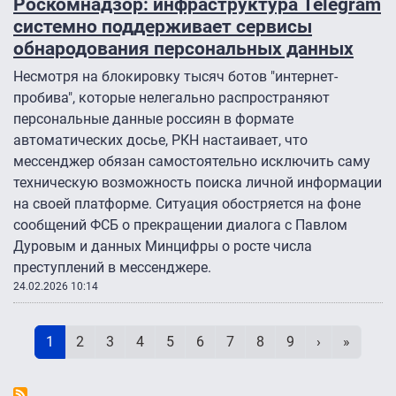
Роскомнадзор: инфраструктура Telegram
системно поддерживает сервисы
обнародования персональных данных
Несмотря на блокировку тысяч ботов "интернет-
пробива", которые нелегально распространяют
персональные данные россиян в формате
автоматических досье, РКН настаивает, что
мессенджер обязан самостоятельно исключить саму
техническую возможность поиска личной информации
на своей платформе. Ситуация обостряется на фоне
сообщений ФСБ о прекращении диалога с Павлом
Дуровым и данных Минцифры о росте числа
преступлений в мессенджере.
24.02.2026 10:14
Нумерация страниц
Текущая страница
Page
Page
Page
Page
Page
Page
Page
Page
Следующая 
Последн
1
2
3
4
5
6
7
8
9
›
»