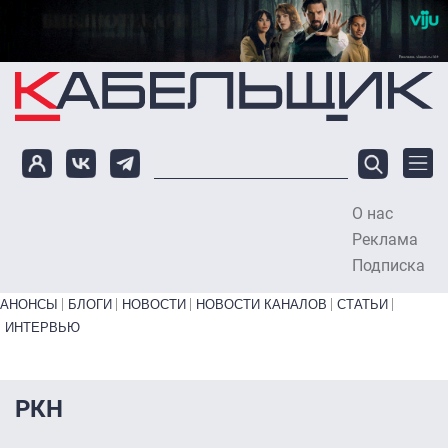
Перейти к основному содержанию
О нас
To
Реклама
Подписка
Primary links bottom
АНОНСЫ
БЛОГИ
НОВОСТИ
НОВОСТИ КАНАЛОВ
СТАТЬИ
ИНТЕРВЬЮ
РКН