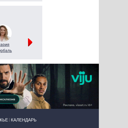
ария
Алексей
Татьяна
рбаль
Леонтьев
Воронова
ЖЬЕ
КАЛЕНДАРЬ