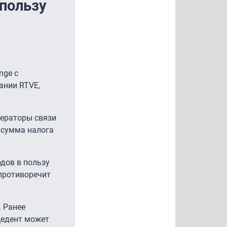
 пользу
nge с
ании RTVE,
ператоры связи
 сумма налога
одов в пользу
 противоречит
 Ранее
цедент может