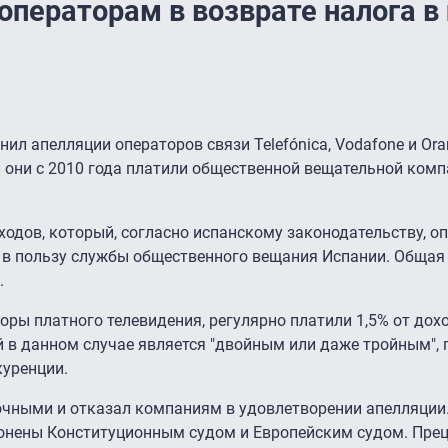
операторам в возврате налога в
нил апелляции операторов связи Telefónica, Vodafone и Ora
 они с 2010 года платили общественной вещательной комп
оходов, который, согласно испанскому законодательству, о
 в пользу службы общественного вещания Испании. Общая
.
оры платного телевидения, регулярно платили 1,5% от дох
й в данном случае является "двойным или даже тройным",
куренции.
очными и отказал компаниям в удовлетворении апелляции.
онены Конституционным судом и Европейским судом. Пре