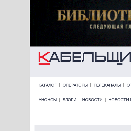
Перейти к основному содержанию
Primary links
КАТАЛОГ
ОПЕРАТОРЫ
ТЕЛЕКАНАЛЫ
О
Primary links bottom
АНОНСЫ
БЛОГИ
НОВОСТИ
НОВОСТИ 