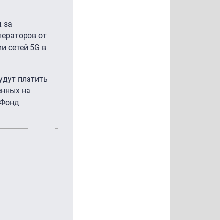
д за
ператоров от
и сетей 5G в
удут платить
енных на
 Фонд