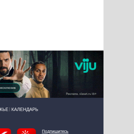
Татьяна
Тимур
Григорий
Олег
Воронова
Чудутов
Кузин
Зиборов
ЖЬЕ
КАЛЕНДАРЬ
Подпишитесь