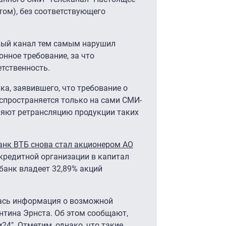
том), без соответствующего
рвый канал тем самым нарушил
нное требование, за что
тственность.
ка, заявившего, что требование о
спространяется только на сами СМИ-
ляют ретрансляцию продукции таких
анк ВТБ снова стал акционером АО
кредитной организации в капитал
банк владеет 32,89% акций
лась информация о возможной
нтина Эрнста. Об этом сообщают,
и24
". Отметим, однако, что такие