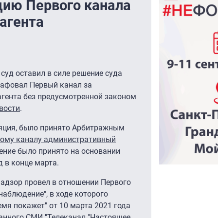
цию Первого канала
агента
уд оставил в силе решение суда
рафовал Первый канал за
гента без предусмотренной законом
вости
.
ляция, было принято Арбитражным
вому каналу административный
шение было принято на основании
 в конце марта.
надзор провел в отношении Первого
наблюдение", в ходе которого
емя покажет" от 10 марта 2021 года
анного СМИ "Телеканал "Настоящее