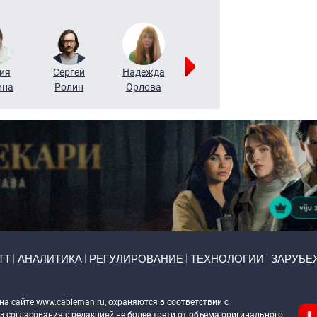
ия
Сергей
Надежда
Мария
Алексей
ина
Ролин
Орлова
Щербаль
Леонтьев
ТТ
АНАЛИТИКА
РЕГУЛИРОВАНИЕ
ТЕХНОЛОГИИ
ЗАРУБЕ
 на сайте
www.cableman.ru
, охраняются в соответствии с
 согласования с редакцией не более трети от объема оригинального