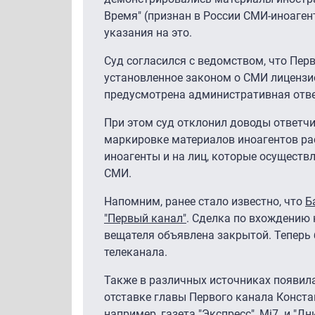
Время" (признан в России СМИ-иноаген
указания на это.
Суд согласился с ведомством, что Пе
установленное законом о СМИ лицензио
предусмотрена административная отве
При этом суд отклонил доводы ответчи
маркировке материалов иноагентов ра
иноагенты и на лиц, которые осуществ
СМИ.
Напомним, ранее стало известно, что
Б
"Первый канал"
. Сделка по вхождению 
вещателя объявлена закрытой. Теперь 
телеканала.
Также в различных источниках появи
отставке главы Первого канала Конста
например, газета "
Экспресс
",
Mi7
и "
Дн