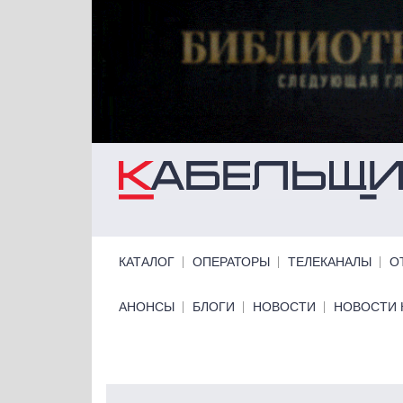
Перейти к основному содержанию
Primary links
КАТАЛОГ
ОПЕРАТОРЫ
ТЕЛЕКАНАЛЫ
О
Primary links bottom
АНОНСЫ
БЛОГИ
НОВОСТИ
НОВОСТИ 