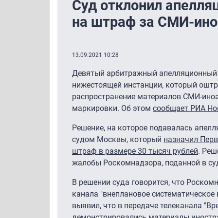
Суд отклонил апелля
на штраф за СМИ-ино
13.09.2021 10:28
Девятый арбитражный апелляционный с
нижестоящей инстанции, который ошт
распространение материалов СМИ-иноа
маркировки. Об этом
сообщает РИА Но
Решение, на которое подавалась апел
судом Москвы, который
назначил Пер
штраф в размере 30 тысяч рублей
. Ре
жалобы Роскомнадзора, поданной в суд
В решении суда говорится, что Роском
канала "внеплановое систематическое 
выявил, что в передаче телеканала "Вр
демонстрировались материалы иностр