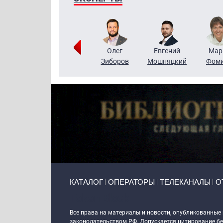
Тимур
Григорий
Олег
Евгений
Мар
Чудутов
Кузин
Зиборов
Мошняцкий
Фом
Primary links
КАТАЛОГ
ОПЕРАТОРЫ
ТЕЛЕКАНАЛЫ
О
Token Block
Все права на материалы и новости, опубликованные
законодательством РФ. Допускается цитирование без