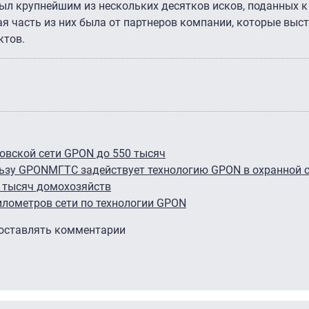
ыл крупнейшим из нескольких десятков исков, поданных к
я часть из них была от партнеров компании, которые выс
ктов.
овской сети GPON до 550 тысяч
льзу GPON
МГТС задействует технологию GPON в охранной 
 тысяч домохозяйств
илометров сети по технологии GPON
 оставлять комментарии