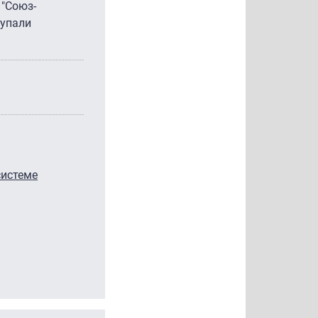
 "Союз-
тупали
системе