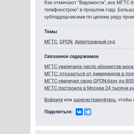
Как отмечают "Ведомости", иск МГТС б
телефонстрою" в прошлом году. Больша
субподрядчиками по целому ряду прое
Темы
МГТС
GPON
Арбитражный суд
Связанное содержимое
МГТС увеличила число абонентов моск
МГТС: отказаться от дивидендов в по
МГТС увеличил свою GPON-базу до 800
МГТС построила в Москве 24 тысячи к
Войдите
или
зарегистрируйтесь
, чтобы
Поделиться: