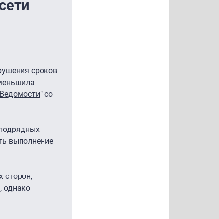
 сети
рушения сроков
уменьшила
Ведомости
" со
 подрядных
ть выполнение
х сторон,
, однако