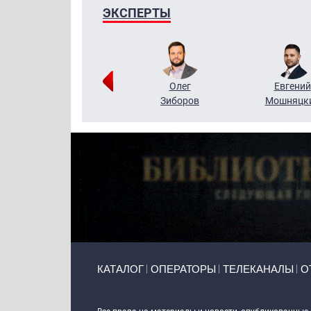
ЭКСПЕРТЫ
Григорий
Олег
Евгений
Кузин
Зиборов
Мошняцк
Primary links
КАТАЛОГ
ОПЕРАТОРЫ
ТЕЛЕКАНАЛЫ
О
Token Block