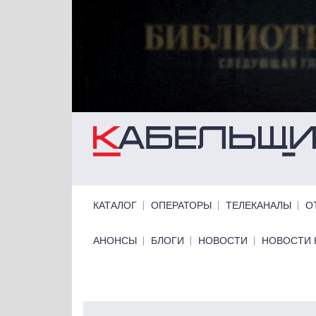
Перейти к основному содержанию
Primary links
КАТАЛОГ
ОПЕРАТОРЫ
ТЕЛЕКАНАЛЫ
О
Primary links bottom
АНОНСЫ
БЛОГИ
НОВОСТИ
НОВОСТИ 