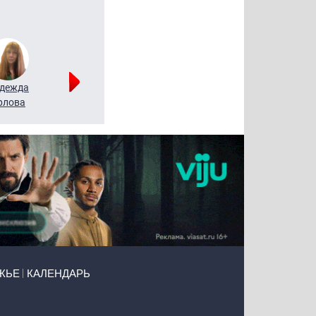
дежда
Мария
Алексей
рлова
Щербаль
Леонтьев
ЖЬЕ
КАЛЕНДАРЬ