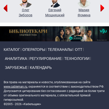
рий
Олег
Евгений
Мария
н
Зиборов
Мошняцкий
Фомина
Primary links
КАТАЛОГ
ОПЕРАТОРЫ
ТЕЛЕКАНАЛЫ
ОТТ
АНАЛИТИКА
РЕГУЛИРОВАНИЕ
ТЕХНОЛОГИИ
ЗАРУБЕЖЬЕ
КАЛЕНДАРЬ
Token Block
Все права на материалы и новости, опубликованные на сайте
www.cableman.ru
, охраняются в соответствии с законодательством РФ.
Допускается цитирование без согласования с редакцией не более трети
от объема оригинального материала, с обязательной прямой
гиперссылкой.
©2005 - 2026 «Кабельщик»