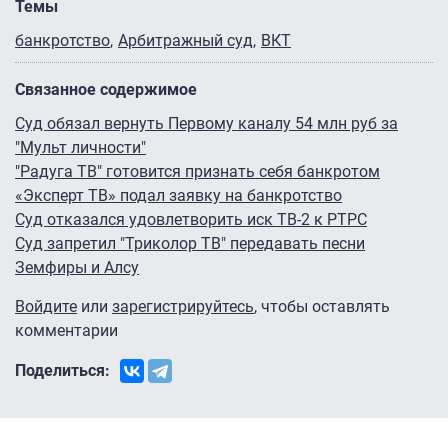
Темы
банкротство
Арбитражный суд
ВКТ
Связанное содержимое
Суд обязал вернуть Первому каналу 54 млн руб за
"Мульт личности"
"Радуга ТВ" готовится признать себя банкротом
«Эксперт ТВ» подал заявку на банкротство
Суд отказался удовлетворить иск ТВ-2 к РТРС
Суд запретил "Триколор ТВ" передавать песни
Земфиры и Алсу
Войдите
или
зарегистрируйтесь
, чтобы оставлять
комментарии
Поделиться: