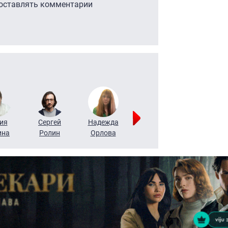
 оставлять комментарии
ия
Сергей
Надежда
Мария
Алексей
ина
Ролин
Орлова
Щербаль
Леонтьев