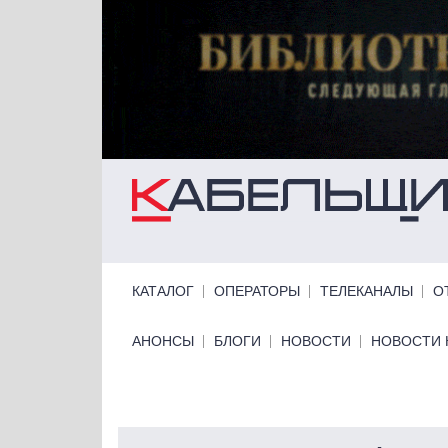
Перейти к основному содержанию
Primary links
КАТАЛОГ
ОПЕРАТОРЫ
ТЕЛЕКАНАЛЫ
О
Primary links bottom
АНОНСЫ
БЛОГИ
НОВОСТИ
НОВОСТИ 