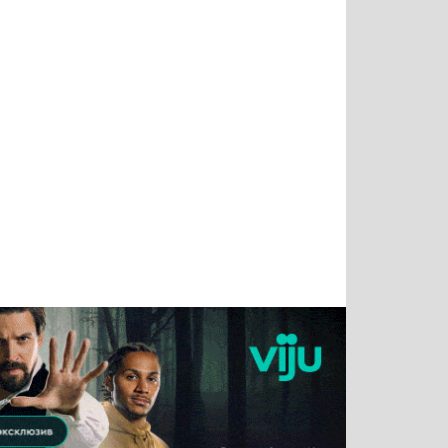
Татьяна
Тимур
Григорий
Олег
Воронова
Чудутов
Кузин
Зиборов