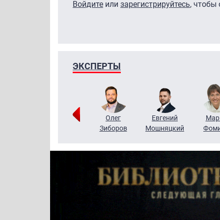
Войдите
или
зарегистрируйтесь
, чтобы
ЭКСПЕРТЫ
Тимур
Григорий
Олег
Евгений
Мар
Чудутов
Кузин
Зиборов
Мошняцкий
Фом