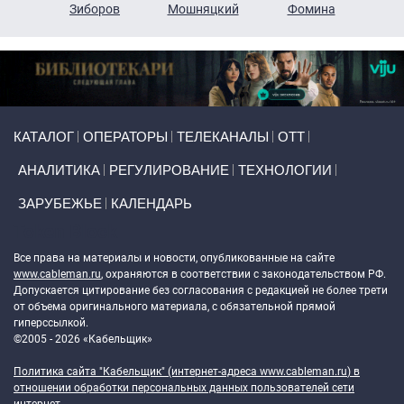
н
Зиборов
Мошняцкий
Фомина
Primary links
КАТАЛОГ
ОПЕРАТОРЫ
ТЕЛЕКАНАЛЫ
ОТТ
АНАЛИТИКА
РЕГУЛИРОВАНИЕ
ТЕХНОЛОГИИ
ЗАРУБЕЖЬЕ
КАЛЕНДАРЬ
Token Block
Все права на материалы и новости, опубликованные на сайте
www.cableman.ru
, охраняются в соответствии с законодательством РФ.
Допускается цитирование без согласования с редакцией не более трети
от объема оригинального материала, с обязательной прямой
гиперссылкой.
©2005 - 2026 «Кабельщик»
Политика сайта "Кабельщик" (интернет-адреса
www.cableman.ru
) в
отношении обработки персональных данных пользователей сети