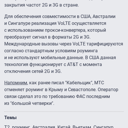
закрытия частот 2G и 3G в стране.
Для обеспечения совместимости в США, Австралии
и Сингапуре реализация VoLTE осуществляется
с использованием прокси-конвертера, который
преобразует сигнал в форматы 2G и 3G.
Международные вызовы через VoLTE тарифицируются
согласно стандартным условиям роуминга
и не используют мобильные данные. В США данная
технология функционирует с AT&T с момента
отключения сетей 2G и 3G.
Напомним
, как ранее писал "Кабельщик", МТС
отменяет роуминг в Крыму и Севастополе. Оператор
связи сделал это по требованию ФАС последним
из "большой четверки".
Темы
Т2
роуминг
Австралия
Китай
Вьетнам
Сингапур