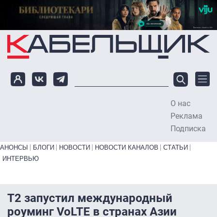
Перейти к основному содержанию
О нас
To
Реклама
Подписка
Primary links bottom
АНОНСЫ
БЛОГИ
НОВОСТИ
НОВОСТИ КАНАЛОВ
СТАТЬИ
ИНТЕРВЬЮ
Т2 запустил международный
роуминг VoLTE в странах Азии