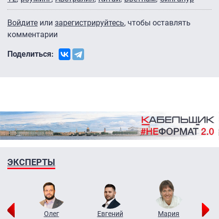
Войдите
или
зарегистрируйтесь
, чтобы оставлять
комментарии
Поделиться:
ЭКСПЕРТЫ
рий
Олег
Евгений
Мария