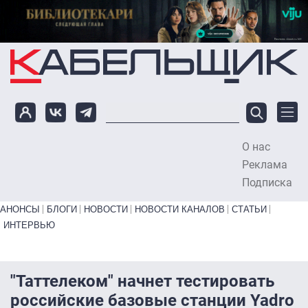
Перейти к основному содержанию
О нас
To
Реклама
Подписка
Primary links bottom
АНОНСЫ
БЛОГИ
НОВОСТИ
НОВОСТИ КАНАЛОВ
СТАТЬИ
ИНТЕРВЬЮ
"Таттелеком" начнет тестировать
российские базовые станции Yadro