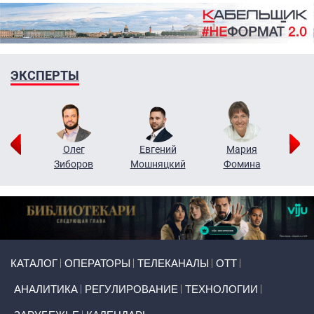
ЭКСПЕРТЫ
рий
Олег
Евгений
Мария
н
Зиборов
Мошняцкий
Фомина
Primary links
КАТАЛОГ
ОПЕРАТОРЫ
ТЕЛЕКАНАЛЫ
ОТТ
АНАЛИТИКА
РЕГУЛИРОВАНИЕ
ТЕХНОЛОГИИ