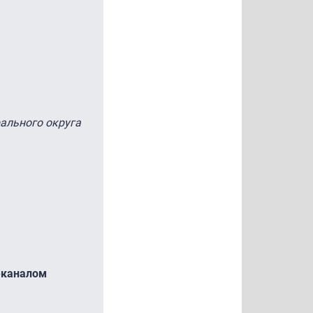
ального округа
еканалом