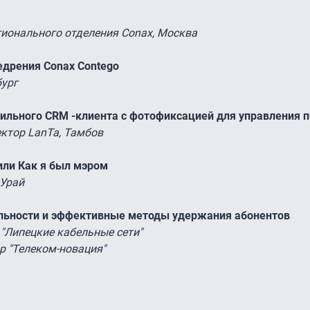
гионального отделения Conax, Москва
едрения Conax Contego
бург
ильного CRM -клиента с фотофиксацией для управления п
ктор LanTa, Тамбов
или Как я был мэром
 Урай
яльности и эффективные
методы удержания абонентов
"Липецкие кабельные сети"
р "Телеком-новация"