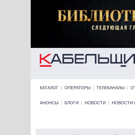
Перейти к основному содержанию
Primary links
КАТАЛОГ
ОПЕРАТОРЫ
ТЕЛЕКАНАЛЫ
О
Primary links bottom
АНОНСЫ
БЛОГИ
НОВОСТИ
НОВОСТИ 