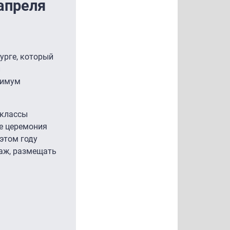
апреля
бурге, который
и
нимум
-классы
же церемония
 этом году
таж, размещать