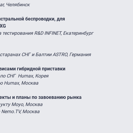
ar, Челябинск
стральной беспроводки, для
 XG
 тестирования R&D INFINET, Екатеринбург
 старанах СНГ и Балтии ASTRO, Германия
висами гибридной приставки
 по СНГ Humax, Корея
ию Humax, Москва
оекты и планы по завоеванию рынка
дукту Moyo, Москва
р Nemo.TV, Москва