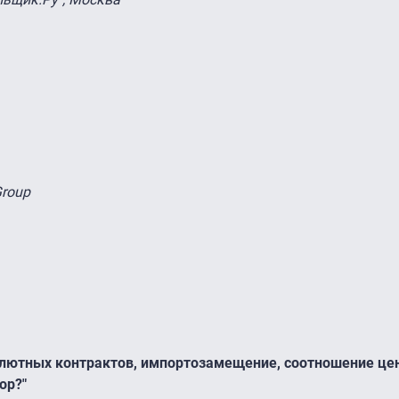
Group
лютных контрактов, импортозамещение, соотношение
це
ор?"