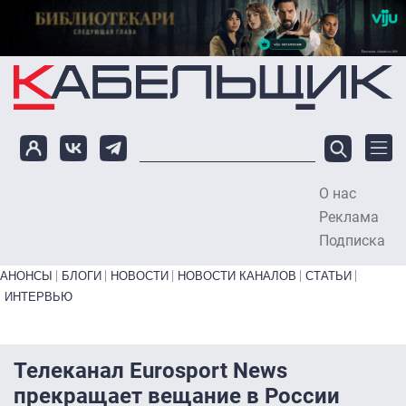
Перейти к основному содержанию
О нас
To
Реклама
Подписка
Primary links bottom
АНОНСЫ
БЛОГИ
НОВОСТИ
НОВОСТИ КАНАЛОВ
СТАТЬИ
ИНТЕРВЬЮ
Телеканал Eurosport News
прекращает вещание в России