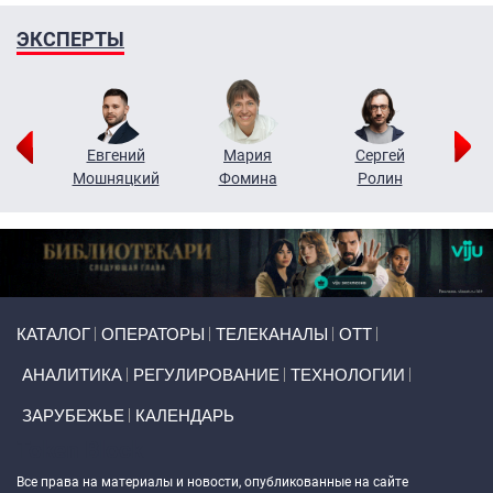
ЭКСПЕРТЫ
ор
Евгений
Мария
Сергей
Н
ко
Мошняцкий
Фомина
Ролин
Primary links
КАТАЛОГ
ОПЕРАТОРЫ
ТЕЛЕКАНАЛЫ
ОТТ
АНАЛИТИКА
РЕГУЛИРОВАНИЕ
ТЕХНОЛОГИИ
ЗАРУБЕЖЬЕ
КАЛЕНДАРЬ
Token Block
Все права на материалы и новости, опубликованные на сайте