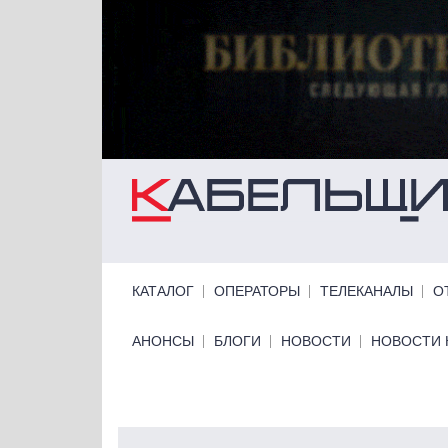
Перейти к основному содержанию
Primary links
КАТАЛОГ
ОПЕРАТОРЫ
ТЕЛЕКАНАЛЫ
О
Primary links bottom
АНОНСЫ
БЛОГИ
НОВОСТИ
НОВОСТИ 