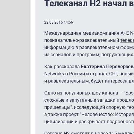
Телеканал H2 начал 
22.08.2016 14:56
Международная медиакомпания A+E Net
познавательно-развлекательный
телек
информацию в развлекательном формат
из сериалов и программ, погружающих
Как рассказала
Екатерина Переверзев
Networks в России и странах СНГ, нов
и развлекательным, будет интересен д
Одно из популярных шоу канала – "Брэ
сложные и запутанные загадки прошло
пришельцы", исследующий спорную тео
а также проект "Человечество: История
цивилизации и раскрывает подробности
Сегодня H2 смотрят в более 115 миллио