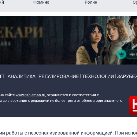
ий
Фомина
Ролин
О
ТТ
АНАЛИТИКА
РЕГУЛИРОВАНИЕ
ТЕХНОЛОГИИ
ЗАРУБЕ
 на сайте
www.cableman.ru
, охраняются в соответствии с
 согласования с редакцией не более трети от объема оригинального
ableman.ru
) в отношении обработки персональных данных
гии работы с персонализированной информацией. При испо