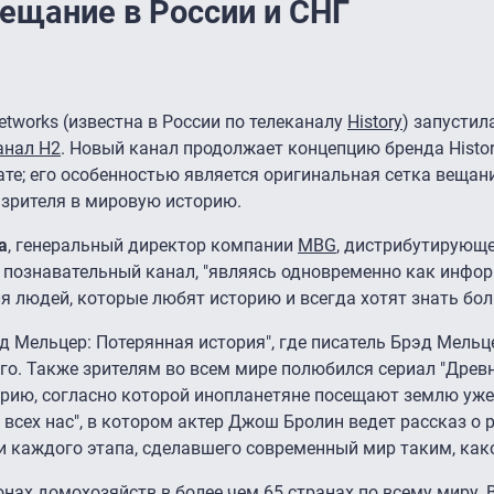
вещание в России и СНГ
works (известна в России по телеканалу
History
) запустил
анал H2
. Новый канал продолжает концепцию бренда Histor
е; его особенностью является оригинальная сетка вещан
 зрителя в мировую историю.
а
, генеральный директор компании
MBG
, дистрибутирующ
ый познавательный канал, "являясь одновременно как инфо
ля людей, которые любят историю и всегда хотят знать бо
д Мельцер: Потерянная история", где писатель Брэд Мель
го. Также зрителям во всем мире полюбился сериал "Древ
рию, согласно которой инопланетяне посещают землю уже
 всех нас", в котором актер Джош Бролин ведет рассказ о
 каждого этапа, сделавшего современный мир таким, како
нах домохозяйств в более чем 65 странах по всему миру. 