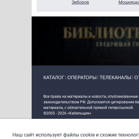
Кузин
Зиборов
Мошняцк
Primary links
КАТАЛОГ
ОПЕРАТОРЫ
ТЕЛЕКАНАЛЫ
О
Token Block
Все права на материалы и новости, опубликованные
законодательством РФ. Допускается цитирование без
материала, с обязательной прямой гиперссылкой.
©2005 - 2026 «Кабельщик»
Политика сайта "Кабельщик" (интернет-адреса
www.c
пользователей сети интернет
Наш сайт использует файлы cookie и схожие техноло
DrupalCoder — поддержка сайта c 2017 года