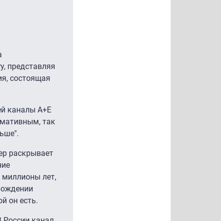
а
y, представляя
ия, состоящая
ей каналы A+E
рмативным, так
льше".
цер раскрывает
ние
 миллионы лет,
 рождении
й он есть.
В России канал