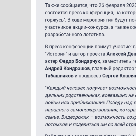
Также сообщается, что 26 февраля 2020
состоится пресс-конференция, на котор
горжусь". В ходе мероприятия будут п
участников акции-конкурса, а также с
разработанного логотипа.
В пресс-конференции примут участие: 
"История" и автор проекта
Алексей Де
актер
Федор Бондарчук
, заместитель 
Андрей Кондрашов
, главный редактор 
Табашников
и продюсер
Сергей Кошля
"
Каждый человек получает возможность
дальних родственниках, воевавших на
войны или приближавших Победу над вр
народного самопожертвования, котора
семье. Видеоролик – возможность сох
потомков и поделиться им со всей стр