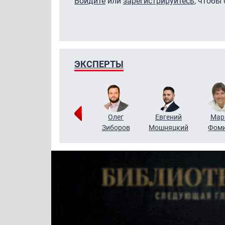
Войдите
или
зарегистрируйтесь
, чтобы
ЭКСПЕРТЫ
Тимур
Григорий
Олег
Евгений
Мар
Чудутов
Кузин
Зиборов
Мошняцкий
Фом