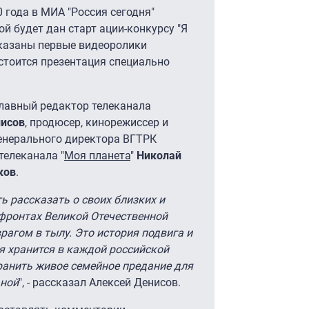
 года в МИА "Россия сегодня"
ой будет дан старт ации-конкурсу "Я
оказаны первые видеоролики
остоится презентация специально
главный редактор телеканала
нисов
, продюсер, кинорежиссер и
генерального директора ВГТРК
телеканала "
Моя планета
"
Николай
ков
.
 рассказать о своих близких и
 фронтах Великой Отечественной
агом в тылу. Это история подвига и
я хранится в каждой российской
ранить живое семейное предание для
аной
", - рассказал Алексей Денисов.