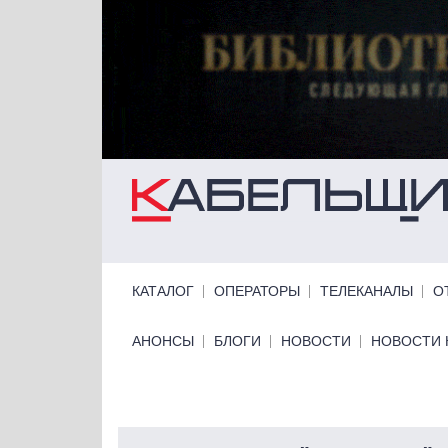
Перейти к основному содержанию
Primary links
КАТАЛОГ
ОПЕРАТОРЫ
ТЕЛЕКАНАЛЫ
О
Primary links bottom
АНОНСЫ
БЛОГИ
НОВОСТИ
НОВОСТИ 