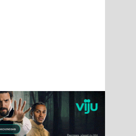
Татьяна
Тимур
Григорий
Олег
Воронова
Чудутов
Кузин
Зиборов