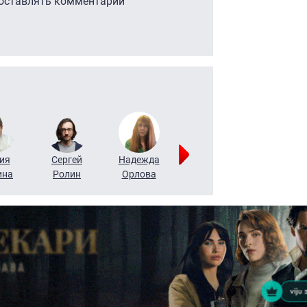
 оставлять комментарии
ия
Сергей
Надежда
Мария
Алексей
ина
Ролин
Орлова
Щербаль
Леонтьев