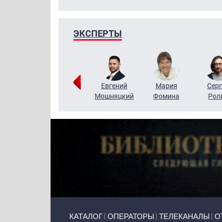
ЭКСПЕРТЫ
ригорий
Виктор
Евгений
Мария
Серг
Кузин
Бритько
Мошняцкий
Фомина
Рол
Primary links
КАТАЛОГ
ОПЕРАТОРЫ
ТЕЛЕКАНАЛЫ
О