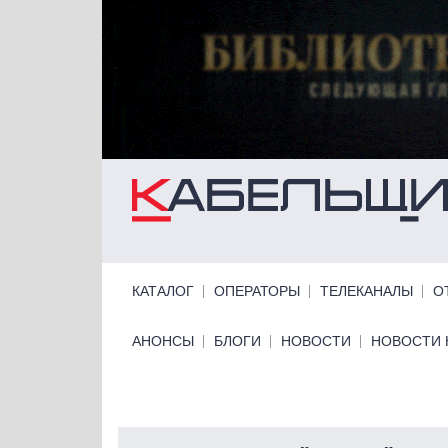
Перейти к основному содержанию
Primary links
КАТАЛОГ
ОПЕРАТОРЫ
ТЕЛЕКАНАЛЫ
О
Primary links bottom
АНОНСЫ
БЛОГИ
НОВОСТИ
НОВОСТИ 