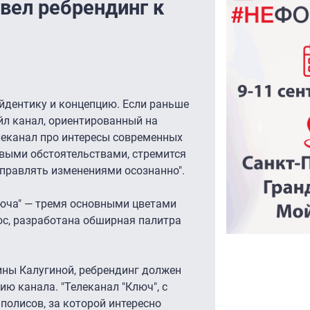
вел ребрендинг к
айдентику и концепцию. Если раньше
йл канал, ориентированный на
елеканал про интересы современных
новыми обстоятельствами, стремится
управлять изменениями осознанно".
юча" — тремя основными цветами
юс, разработана обширная палитра
ины Калугиной, ребрендинг должен
ю канала. "Телеканал "Ключ", с
полисов, за которой интересно