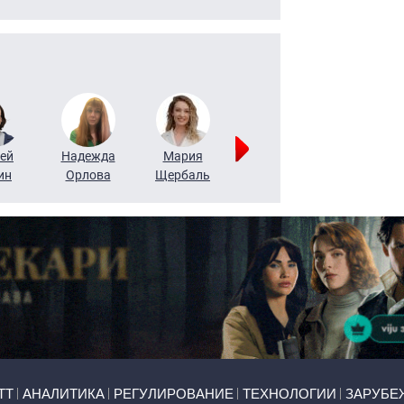
ей
Надежда
Мария
Алексей
Татьяна
ин
Орлова
Щербаль
Леонтьев
Воронова
ТТ
АНАЛИТИКА
РЕГУЛИРОВАНИЕ
ТЕХНОЛОГИИ
ЗАРУБЕ