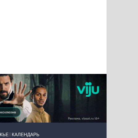
Тимур
Григорий
Виктор
Евгений
Чудутов
Кузин
Бритько
Мошняцкий
ЖЬЕ
КАЛЕНДАРЬ