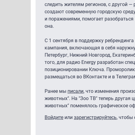
следить жителям регионов, с другой — 
создают современную городскую среду
и поражениями, помогает разобраться 
она.
С 1 сентября в поддержку ребрендинг
кампания, включающая в себя наружну
Петербург, Нижний Новгород, Екатеринб
того, для радио Energy разработан сп
позиционировании Ключа. Проморолики
размещаться во ВКонтакте и в Телегра
Ранее мы
писали
, что изменения произ
животных". На "Зоо ТВ" теперь другая ц
животных" поменялось графическое о
Войдите
или
зарегистрируйтесь
, чтобы