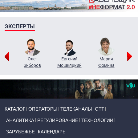
ЭКСПЕРТЫ
рий
Олег
Евгений
Мария
н
Зиборов
Мошняцкий
Фомина
Primary links
КАТАЛОГ
ОПЕРАТОРЫ
ТЕЛЕКАНАЛЫ
ОТТ
АНАЛИТИКА
РЕГУЛИРОВАНИЕ
ТЕХНОЛОГИИ
ЗАРУБЕЖЬЕ
КАЛЕНДАРЬ