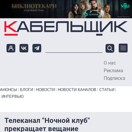
Перейти к основному содержанию
О нас
To
Реклама
Подписка
Primary links bottom
АНОНСЫ
БЛОГИ
НОВОСТИ
НОВОСТИ КАНАЛОВ
СТАТЬИ
ИНТЕРВЬЮ
Телеканал "Ночной клуб"
прекращает вещание