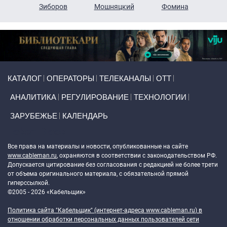
н
Зиборов
Мошняцкий
Фомина
Primary links
КАТАЛОГ
ОПЕРАТОРЫ
ТЕЛЕКАНАЛЫ
ОТТ
АНАЛИТИКА
РЕГУЛИРОВАНИЕ
ТЕХНОЛОГИИ
ЗАРУБЕЖЬЕ
КАЛЕНДАРЬ
Token Block
Все права на материалы и новости, опубликованные на сайте
www.cableman.ru
, охраняются в соответствии с законодательством РФ.
Допускается цитирование без согласования с редакцией не более трети
от объема оригинального материала, с обязательной прямой
гиперссылкой.
©2005 - 2026 «Кабельщик»
Политика сайта "Кабельщик" (интернет-адреса
www.cableman.ru
) в
отношении обработки персональных данных пользователей сети