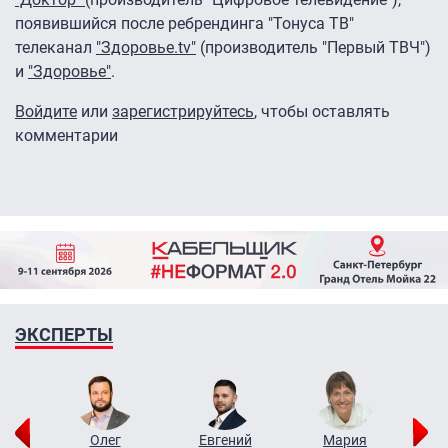
появившийся после ребрендинга "Тонуса ТВ"
телеканал
"Здоровье.tv"
(производитель "Первый ТВЧ")
и
"Здоровье"
.
Войдите
или
зарегистрируйтесь
, чтобы оставлять
комментарии
ЭКСПЕРТЫ
рий
Олег
Евгений
Мария