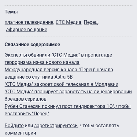
Темы
платное телевидение
СТС Медиа
Перец
эфирное вещание
Связанное содержимое
Эксперты обвинили "СТС Медиа" в пропаганде
терроризма из-за нового канала
Международная версия канала "Перец" начала
вещание со спутника Astra 5B
"СТС Медиа" закроет свой телеканал в Молдавии
"СТС Медиа" планирует заработать на лицензировании
брендов сериалов
Рубен Оганесян покинул пост гендиректора "Ю", чтобы
возглавить "Перец"
Войдите
или
зарегистрируйтесь
, чтобы оставлять
комментарии