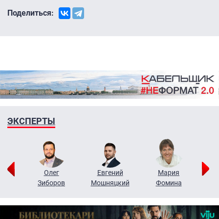
Поделиться:
ЭКСПЕРТЫ
рий
Олег
Евгений
Мария
н
Зиборов
Мошняцкий
Фомина