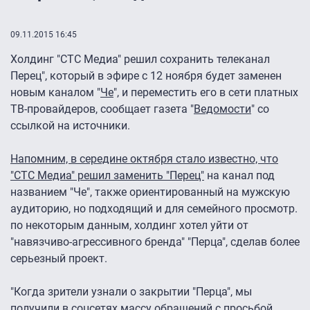
09.11.2015 16:45
Холдинг "СТС Медиа" решил сохранить телеканал
Перец", который в эфире с 12 ноября будет заменен
новым каналом "
Че
", и переместить его в сети платных
ТВ-провайдеров, сообщает газета "
Ведомости
" со
ссылкой на источники.
Напомним, в середине октября стало известно, что
"СТС Медиа" решил заменить "Перец"
на канал под
названием "Че", также ориентированный на мужскую
аудиторию, но подходящий и для семейного просмотр.
по некоторым данным, холдинг хотел уйти от
"навязчиво-агрессивного бренда" "Перца", сделав более
серьезный проект.
"Когда зрители узнали о закрытии "Перца", мы
получили в соцсетях массу обращений с просьбой