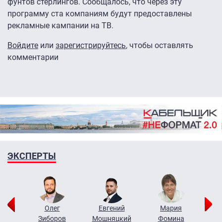
фунтов стерлингов. Сообщалось, что через эту
программу ста компаниям будут предоставлены
рекламные кампании на ТВ.
Войдите
или
зарегистрируйтесь
, чтобы оставлять
комментарии
ЭКСПЕРТЫ
рий
Олег
Евгений
Мария
н
Зиборов
Мошняцкий
Фомина