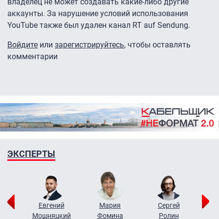
владелец не может создавать какие-либо другие
аккаунты. За нарушение условий использования
YouTube также был удален канал RT auf Sendung.
Войдите
или
зарегистрируйтесь
, чтобы оставлять
комментарии
ЭКСПЕРТЫ
ор
Евгений
Мария
Сергей
Н
ко
Мошняцкий
Фомина
Ролин