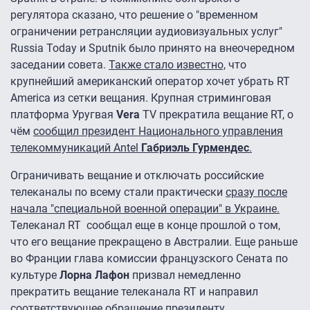
регулятора сказано, что решение о "временном
ограничении ретрансляции аудиовизуальных услуг"
Russia Today и Sputnik было принято на внеочередном
заседании совета.
Также стало известно,
что
крупнейший американский оператор хочет убрать RT
America из сетки вещания. Крупная стриминговая
платформа Уругвая
Vera
TV прекратила вещание RT, о
чём
сообщил президент Национального управления
телекоммуникаций Antel
Габриэль Гурмендес
.
Ограничивать вещание и отключать российские
телеканалы по всему стали практически
сразу после
начала "специальной военной операции" в Украине.
Телеканал RT сообщал еще в конце прошлой о том,
что его вещание прекращено в Австралии. Еще раньше
во Франции глава комиссии французского Сената по
культуре
Лорна Лафон
призвал немедленно
прекратить вещание телеканала RT и направил
соответствующее обращение президенту