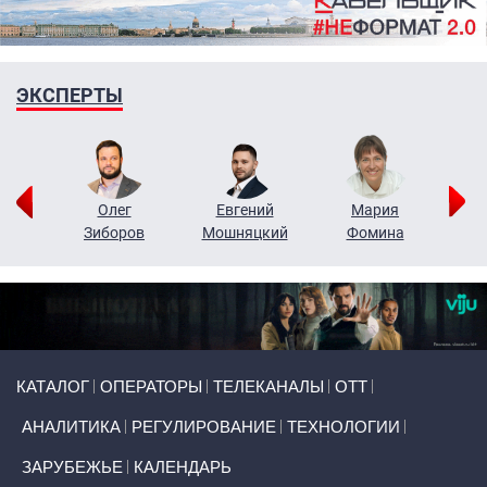
ЭКСПЕРТЫ
рий
Олег
Евгений
Мария
н
Зиборов
Мошняцкий
Фомина
Primary links
КАТАЛОГ
ОПЕРАТОРЫ
ТЕЛЕКАНАЛЫ
ОТТ
АНАЛИТИКА
РЕГУЛИРОВАНИЕ
ТЕХНОЛОГИИ
ЗАРУБЕЖЬЕ
КАЛЕНДАРЬ