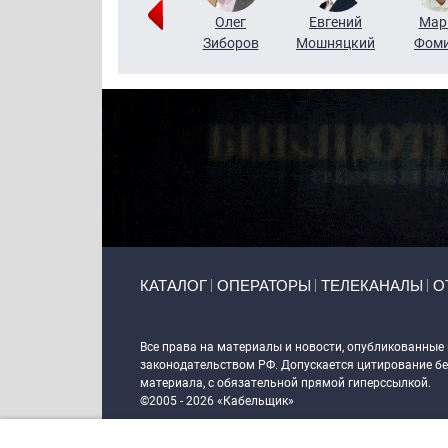
Тимур
Григорий
Олег
Евгений
Мар
Чудутов
Кузин
Зиборов
Мошняцкий
Фом
Primary links
КАТАЛОГ
ОПЕРАТОРЫ
ТЕЛЕКАНАЛЫ
О
Token Block
Все права на материалы и новости, опубликованные
законодательством РФ. Допускается цитирование без
материала, с обязательной прямой гиперссылкой.
©2005 - 2026 «Кабельщик»
Политика сайта "Кабельщик" (интернет-адреса
www.c