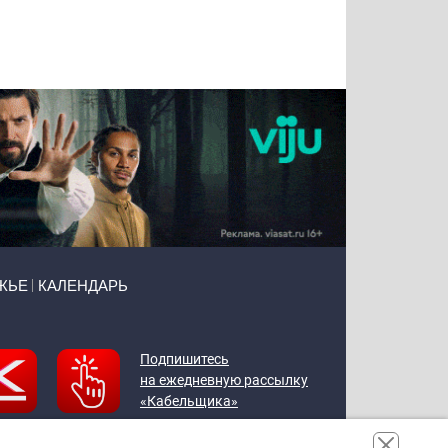
Татьяна
Тимур
Григорий
Олег
Воронова
Чудутов
Кузин
Зиборов
ЖЬЕ
КАЛЕНДАРЬ
Подпишитесь
на ежедневную рассылку
«Кабельщика»