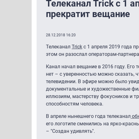
Телеканал Trick с 1 а
прекратит вещание
28.12.2018 16:20
Телеканал
Trick
с 1 апреля 2019 года п
этом он разослал операторам-партнер
Канал начал вещание в 2016 году. Его 
нет – с уверенностью можно сказать, ч
телевидении. В эфире можно было увид
документальные и художественные фи
иллюзиям, мастерству фокусников и т
способностям человека.
В апреле нынешнего года телеканал
обн
его логотипе сменились на ярко-красн
– "Создан удивлять".