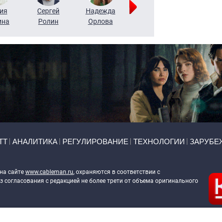
ия
Сергей
Надежда
Мария
Алексей
ина
Ролин
Орлова
Щербаль
Леонтьев
ТТ
АНАЛИТИКА
РЕГУЛИРОВАНИЕ
ТЕХНОЛОГИИ
ЗАРУБЕ
 на сайте
www.cableman.ru
, охраняются в соответствии с
 согласования с редакцией не более трети от объема оригинального
ableman.ru
) в отношении обработки персональных данных