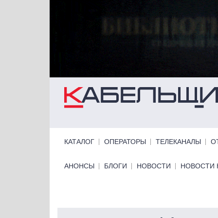
Перейти к основному содержанию
Primary links
КАТАЛОГ
ОПЕРАТОРЫ
ТЕЛЕКАНАЛЫ
О
Primary links bottom
АНОНСЫ
БЛОГИ
НОВОСТИ
НОВОСТИ 