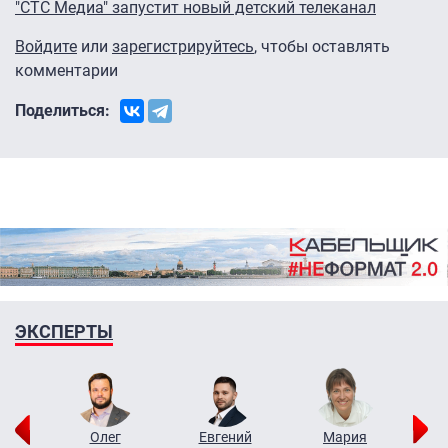
"СТС Медиа" запустит новый детский телеканал
Войдите
или
зарегистрируйтесь
, чтобы оставлять
комментарии
Поделиться:
ЭКСПЕРТЫ
рий
Олег
Евгений
Мария