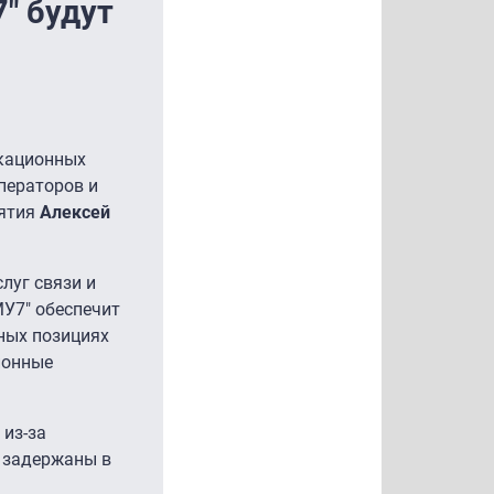
" будут
икационных
ператоров и
иятия
Алексей
луг связи и
МУ7" обеспечит
ных позициях
ионные
 из-за
и задержаны в