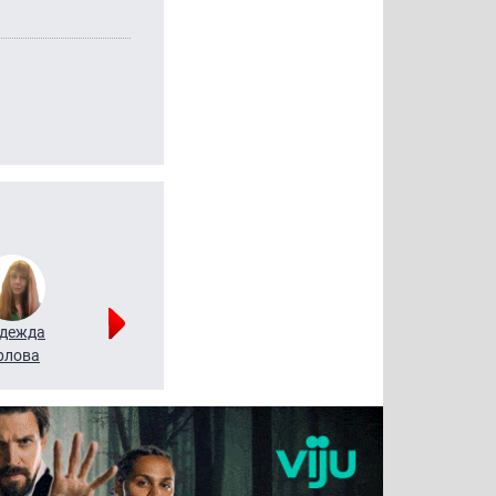
дежда
Мария
Алексей
рлова
Щербаль
Леонтьев