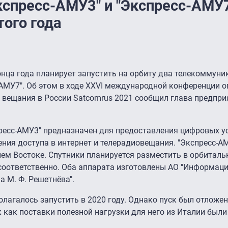
кспресс-АМУ3" и "Экспресс-АМУ7
того года
онца года планирует запустить на орбиту два телекоммун
-АМУ7". Об этом в ходе XXVI международной конференции о
и вещания в России Satcomrus 2021 сообщил глава предпр
есс-АМУ3" предназначен для предоставления цифровых ус
ения доступа в интернет и телерадиовещания. "Экспресс-А
ем Востоке. Спутники планируется разместить в орбиталь
 соответственно. Оба аппарата изготовлены АО "Информац
 М. Ф. Решетнёва".
лагалось запустить в 2020 году. Однако пуск был отложен
к как поставки полезной нагрузки для него из Италии был