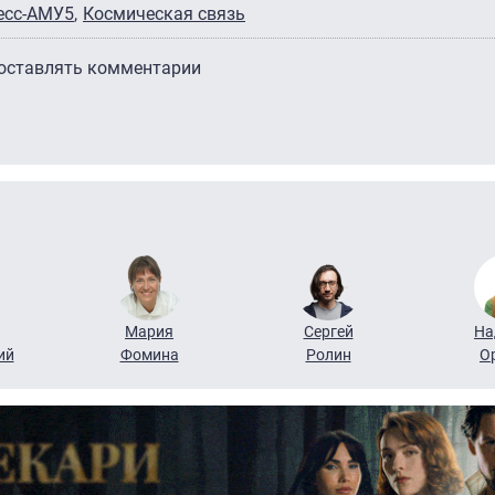
есс-АМУ5
Космическая связь
 оставлять комментарии
Мария
Сергей
На
ий
Фомина
Ролин
О