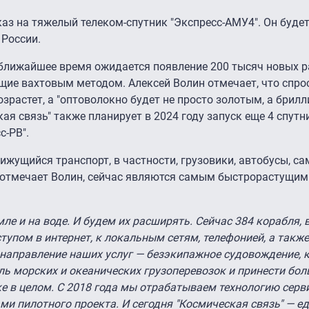
каз на тяжелый телеком-спутник "Экспресс-АМУ4". Он буде
 России.
в ближайшее время ожидается появление 200 тысяч новых р
ие вахтовым методом. Алексей Волин отмечает, что спро
зрастет, а "оптоволокно будет не просто золотым, а брил
ая связь" также планирует в 2024 году запуск еще 4 спутн
с-РВ".
жущийся транспорт, в частности, грузовики, автобусы, са
к отмечает Волин, сейчас являются самым быстрорастущи
ле и на воде. И будем их расширять. Сейчас 384 корабля,
тупом в интернет, к локальным сетям, телефонией, а такж
направление наших услуг — безэкипажное судовождение, 
ь морских и океанических грузоперевозок и принести бо
е в целом. С 2018 года мы отрабатываем технологию серви
и пилотного проекта. И сегодня "Космическая связь" — е