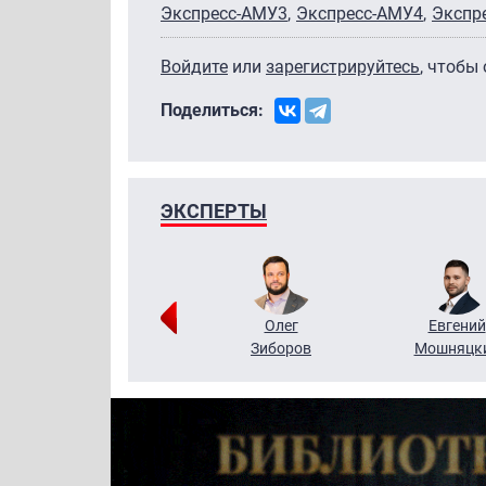
Экспресс-АМУ3
Экспресс-АМУ4
Экспр
Войдите
или
зарегистрируйтесь
, чтобы
Поделиться:
ЭКСПЕРТЫ
Григорий
Олег
Евгений
Кузин
Зиборов
Мошняцк