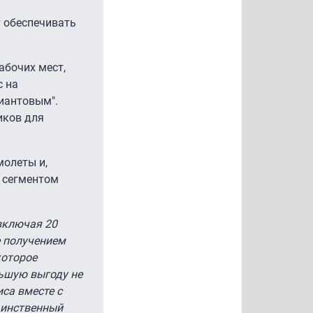
т обеспечивать
абочих мест,
с на
лиантовым".
иков для
молеты и,
м сегментом
 включая 20
е получением
которое
льшую выгоду не
са вместе с
динственный