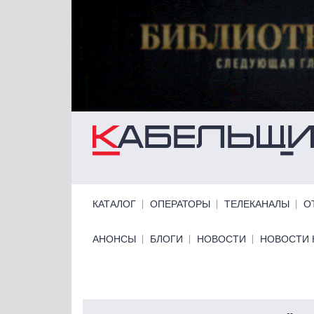
Перейти к основному содержанию
Primary links
КАТАЛОГ
ОПЕРАТОРЫ
ТЕЛЕКАНАЛЫ
О
Primary links bottom
АНОНСЫ
БЛОГИ
НОВОСТИ
НОВОСТИ 