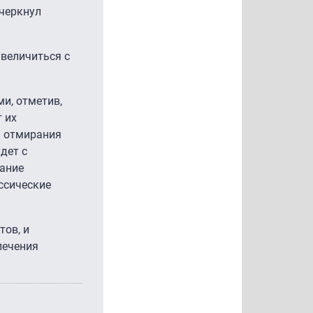
дчеркнул
увеличиться с
и, отметив,
 их
и отмирания
дет с
вание
ссические
тов, и
печения