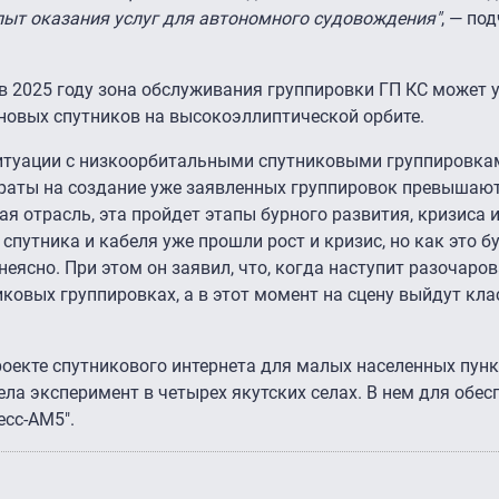
пыт оказания услуг для автономного судовождения"
, — по
 в 2025 году зона обслуживания группировки ГП КС может 
 новых спутников на высокоэллиптической орбите.
ситуации с низкоорбитальными спутниковыми группировкам
атраты на создание уже заявленных группировок превышают
ая отрасль, эта пройдет этапы бурного развития, кризиса 
спутника и кабеля уже прошли рост и кризис, но как это бу
ясно. При этом он заявил, что, когда наступит разочаро
ковых группировках, а в этот момент на сцену выйдут кла
роекте спутникового интернета для малых населенных пунк
ела эксперимент в четырех якутских селах. В нем для обес
есс-АМ5".