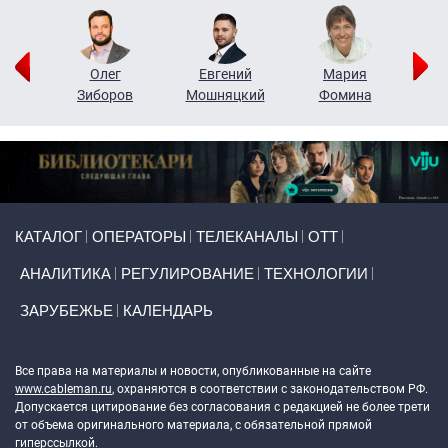
рий
Олег
Евгений
Мария
н
Зиборов
Мошняцкий
Фомина
Primary links
КАТАЛОГ
ОПЕРАТОРЫ
ТЕЛЕКАНАЛЫ
ОТТ
АНАЛИТИКА
РЕГУЛИРОВАНИЕ
ТЕХНОЛОГИИ
ЗАРУБЕЖЬЕ
КАЛЕНДАРЬ
Token Block
Все права на материалы и новости, опубликованные на сайте
www.cableman.ru
, охраняются в соответствии с законодательством РФ.
Допускается цитирование без согласования с редакцией не более трети
от объема оригинального материала, с обязательной прямой
гиперссылкой.