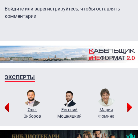
Войдите
или
зарегистрируйтесь
, чтобы оставлять
комментарии
ЭКСПЕРТЫ
рий
Олег
Евгений
Мария
н
Зиборов
Мошняцкий
Фомина