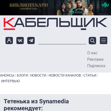
Перейти к основному содержанию
О нас
To
Реклама
Подписка
Primary links bottom
АНОНСЫ
БЛОГИ
НОВОСТИ
НОВОСТИ КАНАЛОВ
СТАТЬИ
ИНТЕРВЬЮ
Тетенька из Synamedia
рекомендует: