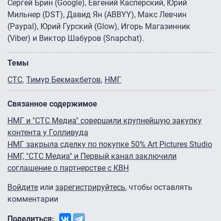
Сергей Брин (Google), Евгений Касперский, Юрий
Мильнер (DST), Давид Ян (ABBYY), Макс Левчин
(Paypal), Юрий Гурский (Glow), Игорь Магазинник
(Viber) и Виктор Шабуров (Snapchat).
Темы
СТС
Тимур Бекмакбетов
НМГ
Связанное содержимое
НМГ и "СТС Медиа" совершили крупнейшую закупку
контента у Голливуда
НМГ закрыла сделку по покупке 50% Art Pictures Studio
НМГ, "СТС Медиа" и Первый канал заключили
соглашение о партнерстве с КВН
Войдите
или
зарегистрируйтесь
, чтобы оставлять
комментарии
Поделиться: