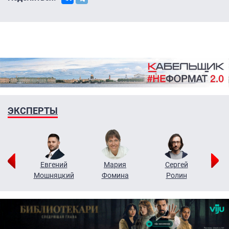
ЭКСПЕРТЫ
ор
Евгений
Мария
Сергей
Н
ко
Мошняцкий
Фомина
Ролин