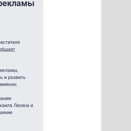
 рекламы
местителя
общает
рекламы,
ь и развить
Шемякин.
пании
хаила Лесина и
ышение