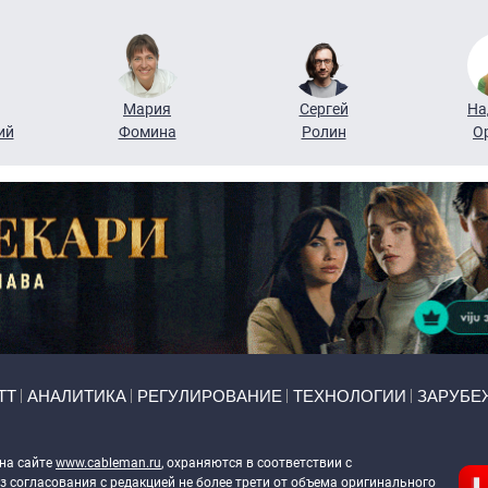
Мария
Сергей
На
ий
Фомина
Ролин
О
ТТ
АНАЛИТИКА
РЕГУЛИРОВАНИЕ
ТЕХНОЛОГИИ
ЗАРУБЕ
 на сайте
www.cableman.ru
, охраняются в соответствии с
 согласования с редакцией не более трети от объема оригинального