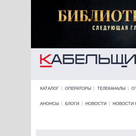
Перейти к основному содержанию
Primary links
КАТАЛОГ
ОПЕРАТОРЫ
ТЕЛЕКАНАЛЫ
О
Primary links bottom
АНОНСЫ
БЛОГИ
НОВОСТИ
НОВОСТИ 