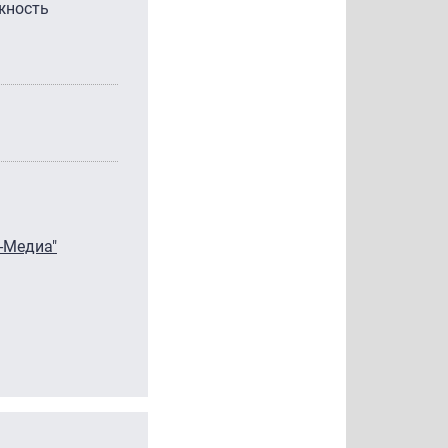
лжность
-Медиа"