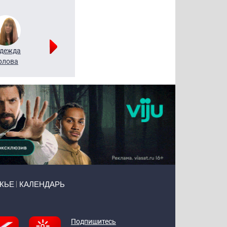
дежда
Мария
Алексей
рлова
Щербаль
Леонтьев
ЖЬЕ
КАЛЕНДАРЬ
Подпишитесь