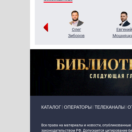
Григорий
Олег
Евгений
Кузин
Зиборов
Мошняцк
Primary links
КАТАЛОГ
ОПЕРАТОРЫ
ТЕЛЕКАНАЛЫ
О
Token Block
Все права на материалы и новости, опубликованные
законодательством РФ. Допускается цитирование без