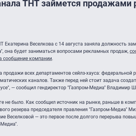
анала ТНТ займется продажами
 Екатерина Веселкова с 14 августа заняла должность за
а", она будет заниматься вопросами рекламных продаж,
со
 на сообщение компании
.
за продажи всех департаментов сейлз-хауса: федеральной 
ематических каналов. Также перед ней стоит задача создат
усе", — сообщил гендиректор "Газпром-Медиа" Владимир 
е не было. Как сообщил источник на рынке, раньше в ком
ового резерва председателя правления "Газпром-Медиа" Ми
чение Веселковой — это первое после долгого перерыва пов
-Медиа".