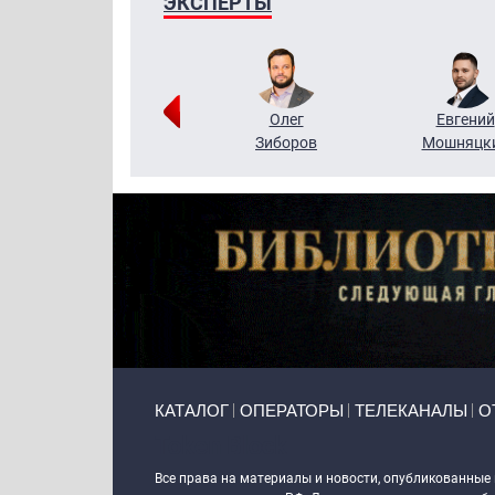
ЭКСПЕРТЫ
Григорий
Олег
Евгений
Кузин
Зиборов
Мошняцк
Primary links
КАТАЛОГ
ОПЕРАТОРЫ
ТЕЛЕКАНАЛЫ
О
Token Block
Все права на материалы и новости, опубликованные