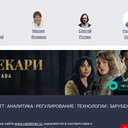
Мария
Сергей
На
ий
Фомина
Ролин
О
ТТ
АНАЛИТИКА
РЕГУЛИРОВАНИЕ
ТЕХНОЛОГИИ
ЗАРУБЕ
 на сайте
www.cableman.ru
, охраняются в соответствии с