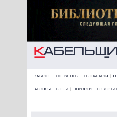
Перейти к основному содержанию
Primary links
КАТАЛОГ
ОПЕРАТОРЫ
ТЕЛЕКАНАЛЫ
О
Primary links bottom
АНОНСЫ
БЛОГИ
НОВОСТИ
НОВОСТИ 