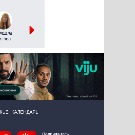
дежда
Мария
Алексей
рлова
Щербаль
Леонтьев
ЖЬЕ
КАЛЕНДАРЬ
Подпишитесь