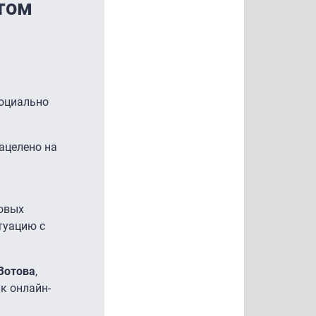
том
социально
ацелено на
говых
туацию с
Зотова
,
к онлайн-