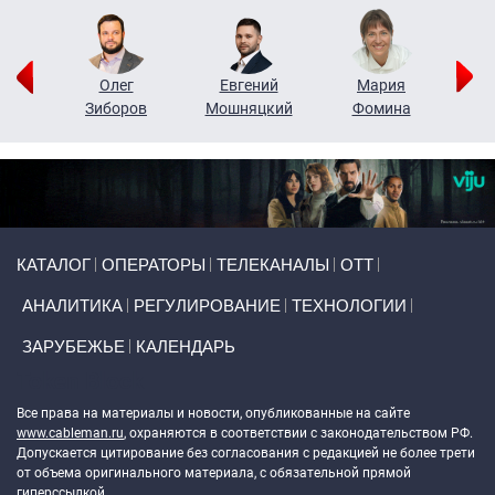
рий
Олег
Евгений
Мария
н
Зиборов
Мошняцкий
Фомина
Primary links
КАТАЛОГ
ОПЕРАТОРЫ
ТЕЛЕКАНАЛЫ
ОТТ
АНАЛИТИКА
РЕГУЛИРОВАНИЕ
ТЕХНОЛОГИИ
ЗАРУБЕЖЬЕ
КАЛЕНДАРЬ
Token Block
Все права на материалы и новости, опубликованные на сайте
www.cableman.ru
, охраняются в соответствии с законодательством РФ.
Допускается цитирование без согласования с редакцией не более трети
от объема оригинального материала, с обязательной прямой
гиперссылкой.