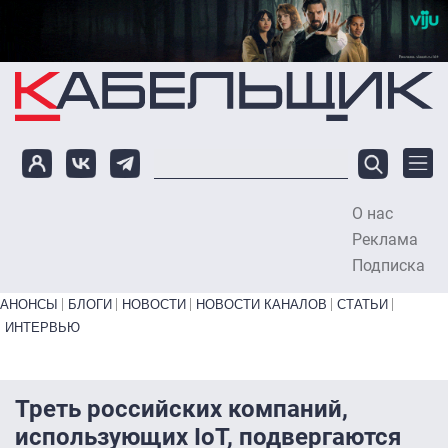
Перейти к основному содержанию
О нас
To
Реклама
Подписка
Primary links bottom
АНОНСЫ
БЛОГИ
НОВОСТИ
НОВОСТИ КАНАЛОВ
СТАТЬИ
ИНТЕРВЬЮ
Треть российских компаний,
использующих IoT, подвергаются