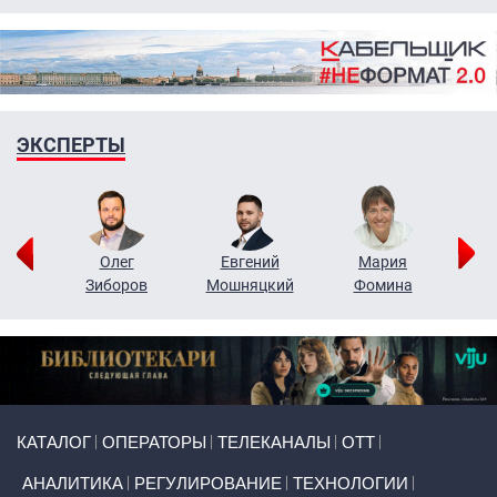
ЭКСПЕРТЫ
рий
Олег
Евгений
Мария
н
Зиборов
Мошняцкий
Фомина
Primary links
КАТАЛОГ
ОПЕРАТОРЫ
ТЕЛЕКАНАЛЫ
ОТТ
АНАЛИТИКА
РЕГУЛИРОВАНИЕ
ТЕХНОЛОГИИ