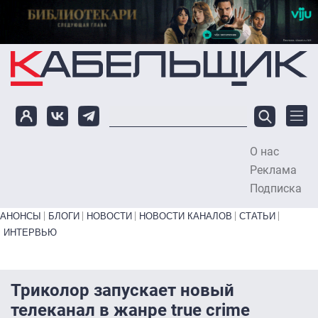
Перейти к основному содержанию
О нас
To
Реклама
Подписка
Primary links bottom
АНОНСЫ
БЛОГИ
НОВОСТИ
НОВОСТИ КАНАЛОВ
СТАТЬИ
ИНТЕРВЬЮ
Триколор запускает новый
телеканал в жанре true crime