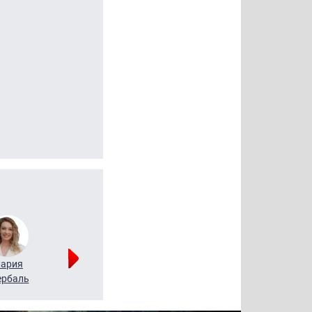
ария
Алексей
Татьяна
рбаль
Леонтьев
Воронова