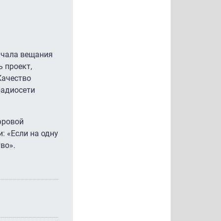
начала вещания
 проект,
Качество
радиосети
фровой
: «Если на одну
во».