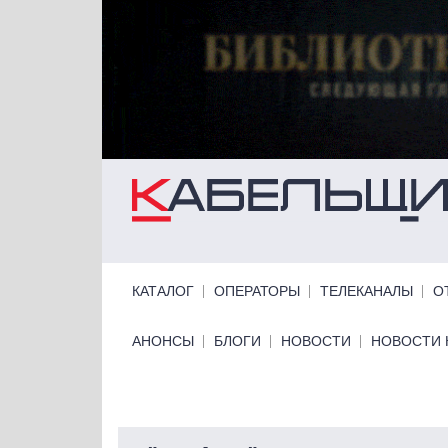
Перейти к основному содержанию
Primary links
КАТАЛОГ
ОПЕРАТОРЫ
ТЕЛЕКАНАЛЫ
О
Primary links bottom
АНОНСЫ
БЛОГИ
НОВОСТИ
НОВОСТИ 