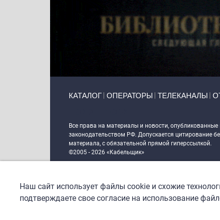
Primary links
КАТАЛОГ
ОПЕРАТОРЫ
ТЕЛЕКАНАЛЫ
О
Token Block
Все права на материалы и новости, опубликованные
законодательством РФ. Допускается цитирование без
материала, с обязательной прямой гиперссылкой.
©2005 - 2026 «Кабельщик»
Политика сайта "Кабельщик" (интернет-адреса
www.c
пользователей сети интернет
Наш сайт использует файлы cookie и схожие техноло
DrupalCoder — поддержка сайта c 2017 года
подтверждаете свое согласие на использование файло