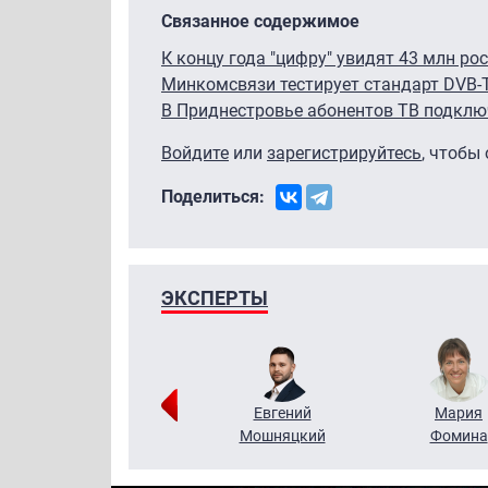
Связанное содержимое
К концу года "цифру" увидят 43 млн ро
Минкомсвязи тестирует стандарт DVB-
В Приднестровье абонентов ТВ подкл
Войдите
или
зарегистрируйтесь
, чтобы
Поделиться:
ЭКСПЕРТЫ
Виктор
Евгений
Мария
Бритько
Мошняцкий
Фомина